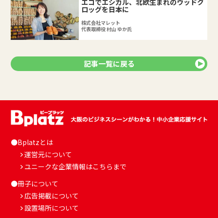
エコでエシカル、北欧生まれのウッドク
ロッグを日本に
株式会社マレット
代表取締役 村⼭ ゆか氏
記事一覧に戻る
●Bplatzとは
運営元について
ユニークな企業情報はこちらまで
●冊子について
広告掲載について
設置場所について