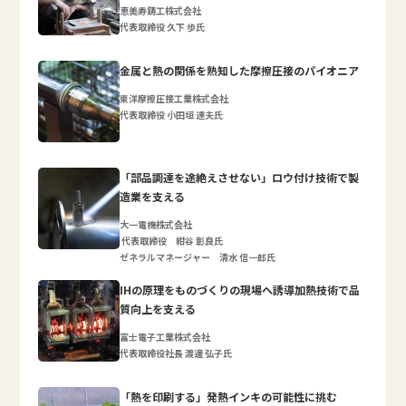
恵美寿鋳工株式会社
代表取締役 久下 歩氏
金属と熱の関係を熟知した摩擦圧接のパイオニア
東洋摩擦圧接工業株式会社
代表取締役 小田垣 達夫氏
「部品調達を途絶えさせない」ロウ付け技術で製
造業を支える
大一電機株式会社
代表取締役 紺谷 彰良氏
ゼネラルマネージャー 清水 信一郎氏
IHの原理をものづくりの現場へ誘導加熱技術で品
質向上を支える
富士電子工業株式会社
代表取締役社長 渡邊 弘子氏
「熱を印刷する」発熱インキの可能性に挑む