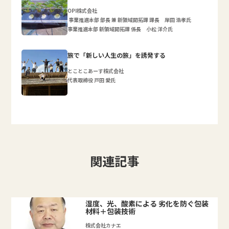
OPI株式会社
事業推進本部 部長 兼 新領域開拓課 課長 岸田 浩孝氏
事業推進本部 新領域開拓課 係長 小松 洋介氏
旅で「新しい人生の旅」を誘発する
とことこあーす株式会社
代表取締役 戸田 愛氏
関連記事
湿度、光、酸素による 劣化を防ぐ包装
材料＋包装技術
株式会社カナエ