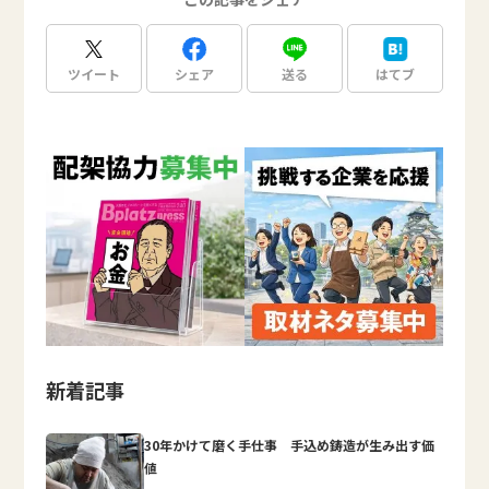
ツイート
シェア
送る
はてブ
新着記事
30年かけて磨く手仕事 手込め鋳造が生み出す価
値