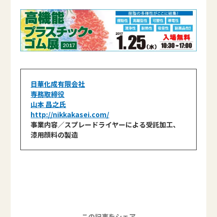
日華化成有限会社
専務取締役
山本 昌之氏
http://nikkakasei.com/
事業内容／スプレードライヤーによる受託加工、
漆用顔料の製造
この記事をシェア