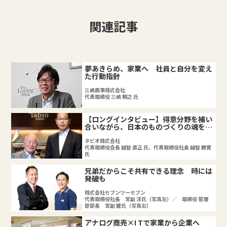
関連記事
夢あきらめ、家業へ 社員と自分を変え
た行動指針
三嶋商事株式会社
代表取締役 三嶋 賴之 氏
【ロングインタビュー】得意分野を補い
合いながら、日本のものづくりの魂を守
り抜く
タビオ株式会社
代表取締役会長 越智 直正 氏、代表取締役社長 越智 勝寛
氏
兄弟だからこそ共有できる理念 時には
発破も
株式会社セブンツーセブン
代表取締役社長 宮副 洋氏（写真左）／ 取締役 管理
部部長 宮副 健氏（写真右）
アナログ商売×I Tで家業から企業へ