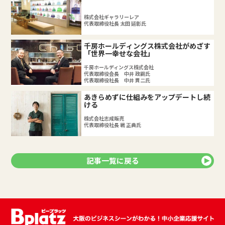
株式会社ギャラリーレア
代表取締役社長 太田 延彰氏
千房ホールディングス株式会社がめざす
「世界一幸せな会社」
千房ホールディングス株式会社
代表取締役会長 中井 政嗣氏
代表取締役社長 中井 貫二氏
あきらめずに仕組みをアップデートし続
ける
株式会社志成販売
代表取締役社長 戦 正典氏
記事一覧に戻る