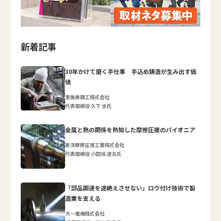
新着記事
30年かけて磨く手仕事 手込め鋳造が生み出す価
値
恵美寿鋳工株式会社
代表取締役 久下 歩氏
金属と熱の関係を熟知した摩擦圧接のパイオニア
東洋摩擦圧接工業株式会社
代表取締役 小田垣 達夫氏
「部品調達を途絶えさせない」ロウ付け技術で製
造業を支える
大一電機株式会社