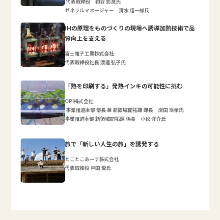
代表取締役 紺谷 彰良氏
ゼネラルマネージャー 清水 信一郎氏
IHの原理をものづくりの現場へ誘導加熱技術で品
質向上を支える
富士電子工業株式会社
代表取締役社長 渡邊 弘子氏
「熱を印刷する」発熱インキの可能性に挑む
OPI株式会社
事業推進本部 部長 兼 新領域開拓課 課長 岸田 浩孝氏
事業推進本部 新領域開拓課 係長 小松 洋介氏
旅で「新しい人生の旅」を誘発する
とことこあーす株式会社
代表取締役 戸田 愛氏