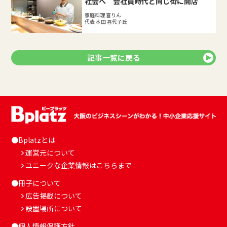
社会へ 会社員時代と同じ街に開店
家庭料理 喜りん
代表 本田 喜代子氏
記事一覧に戻る
●Bplatzとは
運営元について
ユニークな企業情報はこちらまで
●冊子について
広告掲載について
設置場所について
●個人情報保護方針