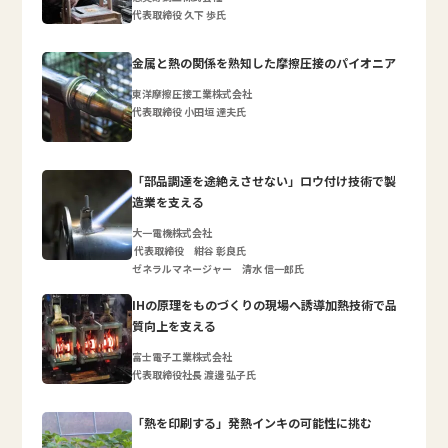
代表取締役 久下 歩氏
金属と熱の関係を熟知した摩擦圧接のパイオニア
東洋摩擦圧接工業株式会社
代表取締役 小田垣 達夫氏
「部品調達を途絶えさせない」ロウ付け技術で製
造業を支える
大一電機株式会社
代表取締役 紺谷 彰良氏
ゼネラルマネージャー 清水 信一郎氏
IHの原理をものづくりの現場へ誘導加熱技術で品
質向上を支える
富士電子工業株式会社
代表取締役社長 渡邊 弘子氏
「熱を印刷する」発熱インキの可能性に挑む