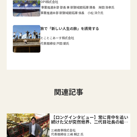
OPI株式会社
事業推進本部 部長 兼 新領域開拓課 課長 岸田 浩孝氏
事業推進本部 新領域開拓課 係長 小松 洋介氏
旅で「新しい人生の旅」を誘発する
とことこあーす株式会社
代表取締役 戸田 愛氏
関連記事
【ロングインタビュー】常に背中を追い
続けた父が突然他界、二代目社長の組織
づくり。
三嶋商事株式会社
代表取締役 三嶋 賴之 氏