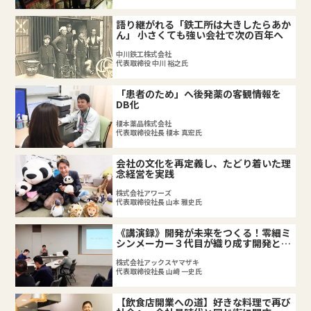
語り継がれる「鉄工所は大きしたらあか
ん」 小さくても強い会社で次の百年へ
中川鉄工株式会社
代表取締役 中川 裕之氏
「患者のため」へ後発薬の客観情報を
DB化
榎本薬品株式会社
代表取締役社長 榎本 真宏氏
会社の文化を再定義し、たどり着いた理
念経営を実践
株式会社アワーズ
代表取締役社長 山本 雅史氏
《講演録》開発が未来をつくる！零細ミ
シンメーカー３代目が織り成す開発とブ
ランディングの歩み
株式会社アックスヤマザキ
代表取締役社長 山﨑 一史氏
【飲食店開業への道】好きな料理で再び