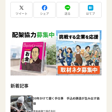
ツイート
シェア
送る
はてブ
新着記事
30年かけて磨く手仕事 手込め鋳造が生み出す価
値
恵美寿鋳工株式会社