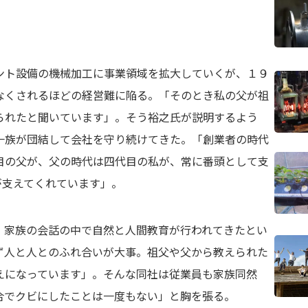
ント設備の機械加工に事業領域を拡大していくが、１９
なくされるほどの経営難に陥る。「そのとき私の父が祖
られたと聞いています」。そう裕之氏が説明するよう
一族が団結して会社を守り続けてきた。「創業者の時代
目の父が、父の時代は四代目の私が、常に番頭として支
が支えてくれています」。
、家族の会話の中で自然と人間教育が行われてきたとい
ず人と人とのふれ合いが大事。祖父や父から教えられた
えになっています」。そんな同社は従業員も家族同然
合でクビにしたことは一度もない」と胸を張る。