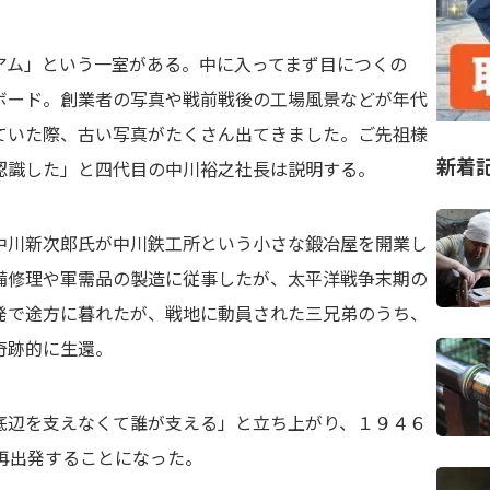
アム」という一室がある。中に入ってまず目につくの
ボード。創業者の写真や戦前戦後の工場風景などが年代
ていた際、古い写真がたくさん出てきました。ご先祖様
新着
認識した」と四代目の中川裕之社長は説明する。
中川新次郎氏が中川鉄工所という小さな鍛冶屋を開業し
備修理や軍需品の製造に従事したが、太平洋戦争末期の
発で途方に暮れたが、戦地に動員された三兄弟のうち、
奇跡的に生還。
底辺を支えなくて誰が支える」と立ち上がり、１９４６
再出発することになった。