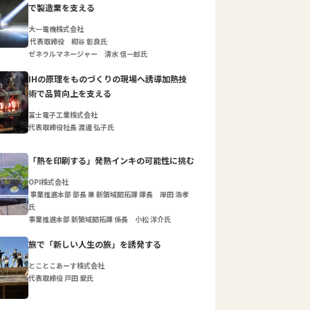
で製造業を支える
大一電機株式会社
代表取締役 紺谷 彰良氏
ゼネラルマネージャー 清水 信一郎氏
IHの原理をものづくりの現場へ誘導加熱技
術で品質向上を支える
富士電子工業株式会社
代表取締役社長 渡邊 弘子氏
「熱を印刷する」発熱インキの可能性に挑む
OPI株式会社
事業推進本部 部長 兼 新領域開拓課 課長 岸田 浩孝
氏
事業推進本部 新領域開拓課 係長 小松 洋介氏
旅で「新しい人生の旅」を誘発する
とことこあーす株式会社
代表取締役 戸田 愛氏