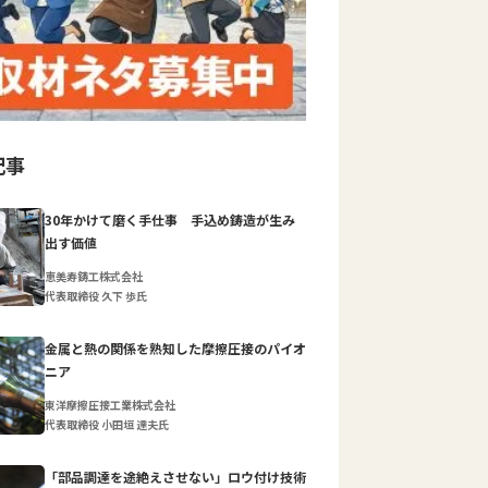
記事
30年かけて磨く手仕事 手込め鋳造が生み
出す価値
恵美寿鋳工株式会社
代表取締役 久下 歩氏
金属と熱の関係を熟知した摩擦圧接のパイオ
ニア
東洋摩擦圧接工業株式会社
代表取締役 小田垣 達夫氏
「部品調達を途絶えさせない」ロウ付け技術