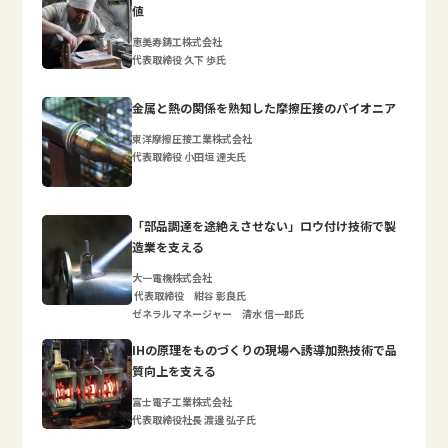
値
恵美寿鋳工株式会社
代表取締役 久下 歩氏
金属と熱の関係を熟知した摩擦圧接のパイオニア
東洋摩擦圧接工業株式会社
代表取締役 小田垣 達夫氏
「部品調達を途絶えさせない」ロウ付け技術で製
造業を支える
大一電機株式会社
代表取締役 紺谷 彰良氏
ゼネラルマネージャー 清水 信一郎氏
IHの原理をものづくりの現場へ誘導加熱技術で品
質向上を支える
富士電子工業株式会社
代表取締役社長 渡邊 弘子氏