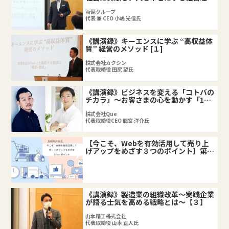
「忠恕」～
両備グループ
代表 兼 CEO 小嶋 光信氏
《講演録》キーエンスに学ぶ “高収益体
質” 経営のメソッド [１]
株式会社カクシン
代表取締役 田尻 望氏
《講演録》ビジネスを変える「コトバの
チカラ」～お客さまの心を動かす「11
のスイッチ」とは？～ [１]
株式会社Que
代表取締役CEO 間宮 洋介氏
【今こそ、Webを有効活用して売り上
げアップをめざす３つのポイント】第3
回目：Webマーケティングにおけるア
クセス解析
《講演録》製造業の組織改革～実践企業
が語る士気を高める戦略とは～【３】
山本精工株式会社
代表取締役 山本 正人氏