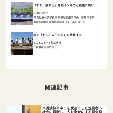
「熱を印刷する」発熱インキの可能性に挑む
OPI株式会社
事業推進本部 部長 兼 新領域開拓課 課長 岸田 浩孝氏
事業推進本部 新領域開拓課 係長 小松 洋介氏
旅で「新しい人生の旅」を誘発する
とことこあーす株式会社
代表取締役 戸田 愛氏
関連記事
≪講演録≫ネコを駅長にした立役者 ～
社会に貢献し、人を幸せにする経営理念