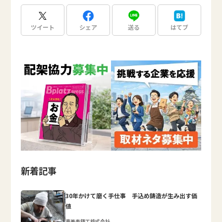
ツイート
シェア
送る
はてブ
新着記事
30年かけて磨く手仕事 手込め鋳造が生み出す価
値
恵美寿鋳工株式会社