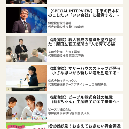
【SPECIAL INTERVIEW】 未来の日本に
のこしたい「いい会社」に投資する、新
しい金融のカタチ
鎌倉投信株式会社
代表取締役社長 鎌田 恭幸氏
《講演録》職人育成の常識を塗り替え
た！原田左官工業所の“人を育てる姿
勢”
有限会社原田左官工業所
代表取締役社長 原田 宗亮氏
《講演録》マザーハウスのトップが語る
「小さな思いから新しい道を創造する情
熱と思考」～第一部
株式会社マザーハウス
代表取締役兼チーフデザイナー 山口 絵理子氏
《講演録》ピープル株式会社の挑戦
「ぽぽちゃん」生産終了が示す未来への
戦略
ピープル株式会社
取締役兼代表執行役 桐渕 真人氏
経営者必見！おさえておきたい資金調達