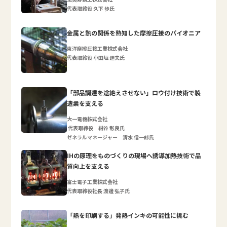
代表取締役 久下 歩氏
金属と熱の関係を熟知した摩擦圧接のパイオニア
東洋摩擦圧接工業株式会社
代表取締役 小田垣 達夫氏
「部品調達を途絶えさせない」ロウ付け技術で製
造業を支える
大一電機株式会社
代表取締役 紺谷 彰良氏
ゼネラルマネージャー 清水 信一郎氏
IHの原理をものづくりの現場へ誘導加熱技術で品
質向上を支える
富士電子工業株式会社
代表取締役社長 渡邊 弘子氏
「熱を印刷する」発熱インキの可能性に挑む