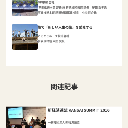
OPI株式会社
事業推進本部 部長 兼 新領域開拓課 課長 岸田 浩孝氏
事業推進本部 新領域開拓課 係長 小松 洋介氏
旅で「新しい人生の旅」を誘発する
とことこあーす株式会社
代表取締役 戸田 愛氏
関連記事
新経済連盟 KANSAI SUMMIT 2016
一般社団法人 新経済連盟