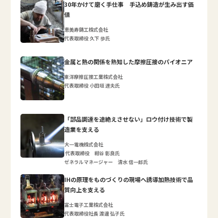
30年かけて磨く手仕事 手込め鋳造が生み出す価
値
恵美寿鋳工株式会社
代表取締役 久下 歩氏
金属と熱の関係を熟知した摩擦圧接のパイオニア
東洋摩擦圧接工業株式会社
代表取締役 小田垣 達夫氏
「部品調達を途絶えさせない」ロウ付け技術で製
造業を支える
大一電機株式会社
代表取締役 紺谷 彰良氏
ゼネラルマネージャー 清水 信一郎氏
IHの原理をものづくりの現場へ誘導加熱技術で品
質向上を支える
富士電子工業株式会社
代表取締役社長 渡邊 弘子氏