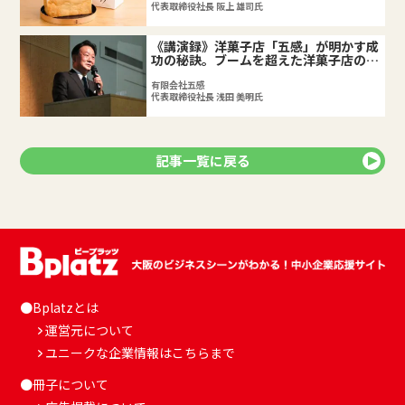
代表取締役社長 阪上 雄司氏
《講演録》洋菓子店「五感」が明かす成
功の秘訣。ブームを超えた洋菓子店の軌
跡
有限会社五感
代表取締役社長 浅田 美明氏
記事一覧に戻る
●Bplatzとは
運営元について
ユニークな企業情報はこちらまで
●冊子について