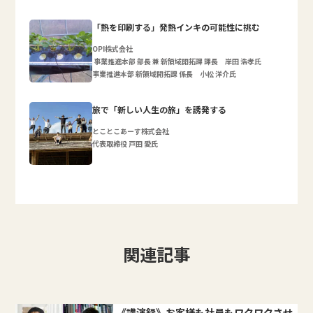
「熱を印刷する」発熱インキの可能性に挑む
OPI株式会社
事業推進本部 部長 兼 新領域開拓課 課長 岸田 浩孝氏
事業推進本部 新領域開拓課 係長 小松 洋介氏
旅で「新しい人生の旅」を誘発する
とことこあーす株式会社
代表取締役 戸田 愛氏
関連記事
《講演録》お客様も社員もワクワクさせ