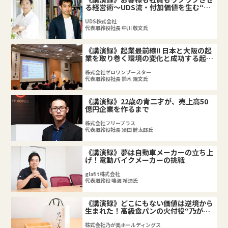
る経営術～UDS流・付加価値を生む“組
織の企画力”の育て方【前編】
UDS株式会社
代表取締役社長 中川 敬文氏
《講演録》起業最前線!! 日本と大阪の起
業を取り巻く環境の変化と成功する起業
家のポイントは!?
株式会社ゼロワンブースター
代表取締役社長 鈴木 規文氏
《講演録》22歳の青二才が、売上高50
億円企業を作るまで
株式会社フリープラス
代表取締役社長 須田 健太郎氏
《講演録》夢は自動車メーカーの立ち上
げ！電動バイクメーカーの挑戦
glafit株式会社
代表取締役 鳴海 禎造氏
《講演録》どこにもない価値は逆境から
生まれた！高級食パンの火付役“乃が
美”創業ストーリー
株式会社乃が美ホールディングス