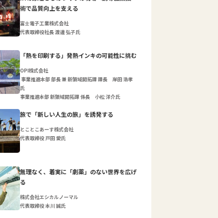
術で品質向上を支える
富士電子工業株式会社
代表取締役社長 渡邊 弘子氏
「熱を印刷する」発熱インキの可能性に挑む
OPI株式会社
事業推進本部 部長 兼 新領域開拓課 課長 岸田 浩孝
氏
事業推進本部 新領域開拓課 係長 小松 洋介氏
旅で「新しい人生の旅」を誘発する
とことこあーす株式会社
代表取締役 戸田 愛氏
無理なく、着実に「劇薬」のない世界を広げ
る
株式会社エシカルノーマル
代表取締役 本川 誠氏