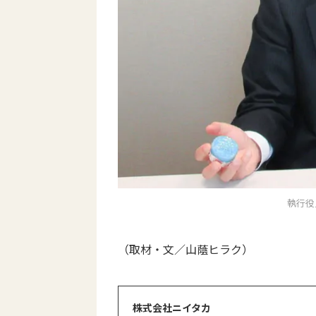
執行役
（取材・文／山蔭ヒラク）
株式会社ニイタカ