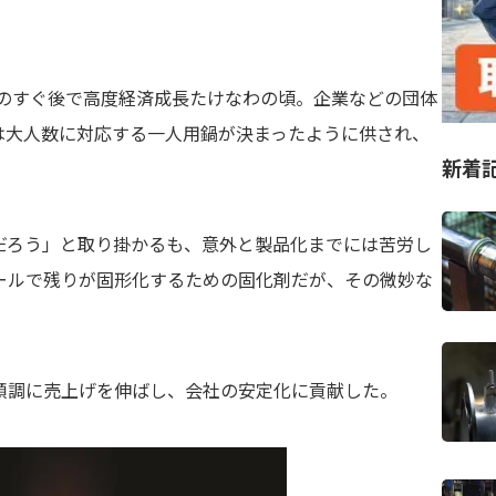
。
博のすぐ後で高度経済成長たけなわの頃。企業などの団体
は大人数に対応する一人用鍋が決まったように供され、
新着
だろう」と取り掛かるも、意外と製品化までには苦労し
コールで残りが固形化するための固化剤だが、その微妙な
順調に売上げを伸ばし、会社の安定化に貢献した。