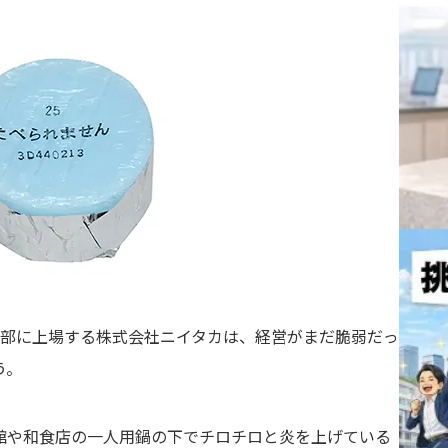
1部に上場する株式会社ニイタカは、経営がまだ脆弱だっ
う。
館や和食店の一人用鍋の下でチロチロと炎を上げている