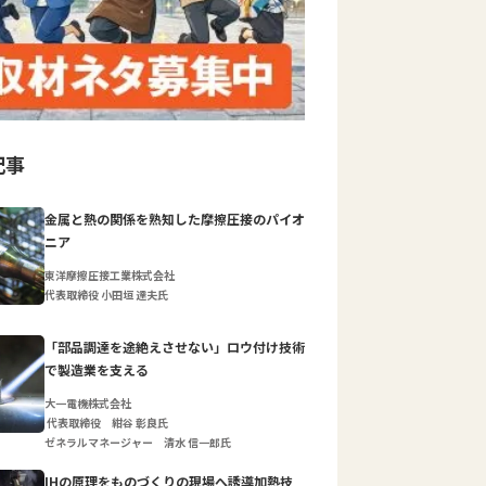
記事
金属と熱の関係を熟知した摩擦圧接のパイオ
ニア
東洋摩擦圧接工業株式会社
代表取締役 小田垣 達夫氏
「部品調達を途絶えさせない」ロウ付け技術
で製造業を支える
大一電機株式会社
代表取締役 紺谷 彰良氏
ゼネラルマネージャー 清水 信一郎氏
IHの原理をものづくりの現場へ誘導加熱技