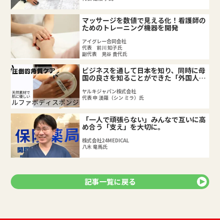
マッサージを数値で見える化！看護師の
ためのトレーニング機器を開発
アイグレー合同会社
代表 前川 知子氏
副代表 見谷 貴代氏
ビジネスを通して日本を知り、同時に母
国の良さを知ることができた「外国人起
業家」の道
ヤルキジャパン株式会社
代表 申 渼羅（シン ミラ）氏
「一人で頑張らない」みんなで互いに高
め合う「支え」を大切に。
株式会社24MEDICAL
八木 竜馬氏
記事一覧に戻る