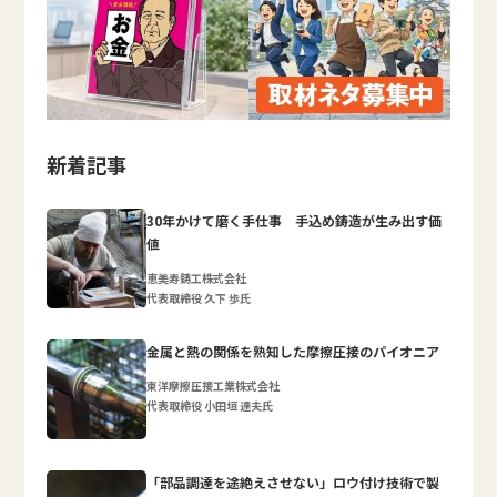
新着記事
30年かけて磨く手仕事 手込め鋳造が生み出す価
値
恵美寿鋳工株式会社
代表取締役 久下 歩氏
金属と熱の関係を熟知した摩擦圧接のパイオニア
東洋摩擦圧接工業株式会社
代表取締役 小田垣 達夫氏
「部品調達を途絶えさせない」ロウ付け技術で製