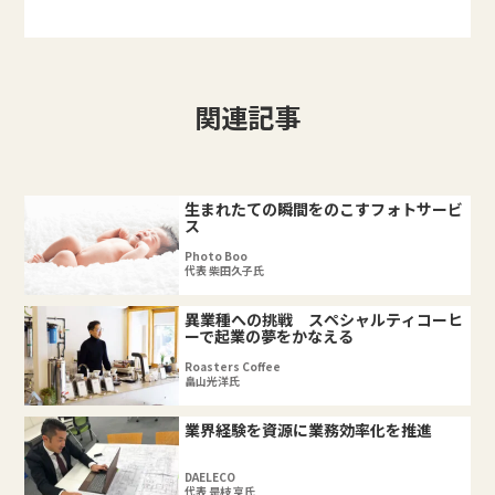
関連記事
生まれたての瞬間をのこすフォトサービ
ス
Photo Boo
代表 柴田久子氏
異業種への挑戦 スペシャルティコーヒ
ーで起業の夢をかなえる
Roasters Coffee
畠山光洋氏
業界経験を資源に業務効率化を推進
DAELECO
代表 是枝 亨氏