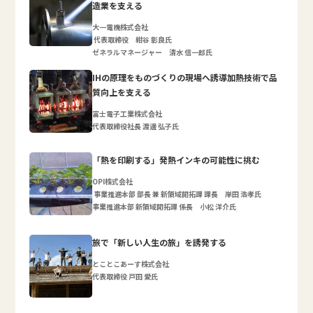
造業を支える
大一電機株式会社
代表取締役 紺谷 彰良氏
ゼネラルマネージャー 清水 信一郎氏
IHの原理をものづくりの現場へ誘導加熱技術で品
質向上を支える
富士電子工業株式会社
代表取締役社長 渡邊 弘子氏
「熱を印刷する」発熱インキの可能性に挑む
OPI株式会社
事業推進本部 部長 兼 新領域開拓課 課長 岸田 浩孝氏
事業推進本部 新領域開拓課 係長 小松 洋介氏
旅で「新しい人生の旅」を誘発する
とことこあーす株式会社
代表取締役 戸田 愛氏