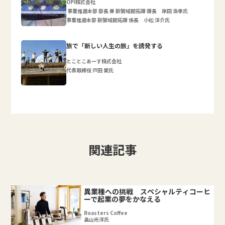
OPI株式会社
事業推進本部 部長 兼 新領域開拓課 課長 岸田 浩孝氏
事業推進本部 新領域開拓課 係長 小松 洋介氏
旅で「新しい人生の旅」を誘発する
とことこあーす株式会社
代表取締役 戸田 愛氏
関連記事
異業種への挑戦 スペシャルティコーヒ
ーで起業の夢をかなえる
Roasters Coffee
畠山光洋氏