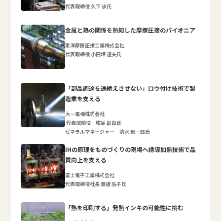
代表取締役 久下 歩氏
金属と熱の関係を熟知した摩擦圧接のパイオニア
東洋摩擦圧接工業株式会社
代表取締役 小田垣 達夫氏
「部品調達を途絶えさせない」ロウ付け技術で製
造業を支える
大一電機株式会社
代表取締役 紺谷 彰良氏
ゼネラルマネージャー 清水 信一郎氏
IHの原理をものづくりの現場へ誘導加熱技術で品
質向上を支える
富士電子工業株式会社
代表取締役社長 渡邊 弘子氏
「熱を印刷する」発熱インキの可能性に挑む