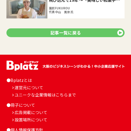
で、みんなを幸せにしたい」という思い
を貫いた起業ストーリー
菓匠FUKUROU
代表 中山 美奈 氏
記事一覧に戻る
●Bplatzとは
運営元について
ユニークな企業情報はこちらまで
●冊子について
広告掲載について
設置場所について
●個人情報保護方針