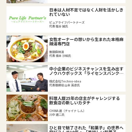
日本は人材不足ではなく人財を活かしき
れていない
ピュアライフパートナーズ
代表 塩谷 誠氏
女性オーナーの想いから生まれた本格麻
辣湯専門店
無限麻辣湯
代表 橋本 沙絵氏
中小企業のビジネスチャンスを生み出す
ノウハウボックス「ライセンスバンク」
で大企業や世界と勝負する！
株式会社Techno-idea
代表取締役 山本 英彦氏
料理人歴25年の店主がチャレンジする
飲食店の新しいカタチ
CHINA 進（チャイナ しん）
川中 進二氏
ひと目で魅了された「和菓子」の世界へ
飛び込んで19年 ～「美味しい和菓子