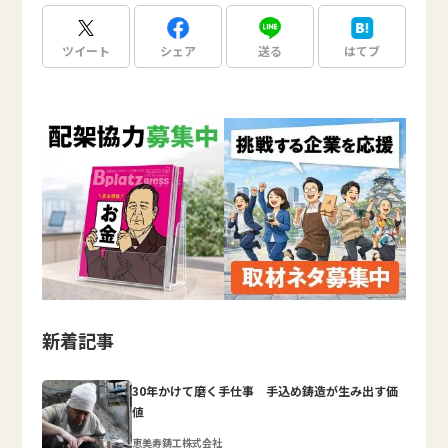
ツイート
シェア
送る
はてブ
新着記事
30年かけて磨く手仕事 手込め鋳造が生み出す価
値
恵美寿鋳工株式会社