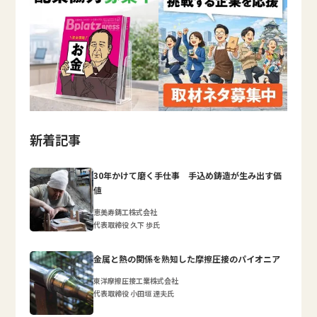
新着記事
30年かけて磨く手仕事 手込め鋳造が生み出す価
値
恵美寿鋳工株式会社
代表取締役 久下 歩氏
金属と熱の関係を熟知した摩擦圧接のパイオニア
東洋摩擦圧接工業株式会社
代表取締役 小田垣 達夫氏