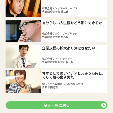
有限会社エンヤフードサービス
代表取締役 曽我 健二氏
自分らしい人生観をどう形にできるか
株式会社グロウ・リパブリック
代表取締役 宮村 岳志氏
企業規模の拡大より深化させたい
株式会社フィードテイラー
代表取締役社長 大石 裕一氏
ママとしてのアイデアと元手５万円と、
そして踏み出す勇気
抱っこひも収納カバー専門店 ルカコ
代表 仙田 忍氏
記事一覧に戻る