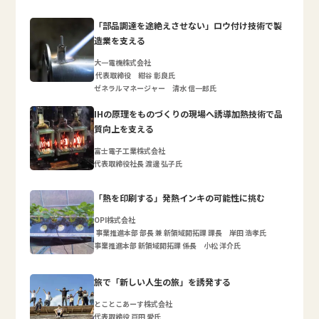
「部品調達を途絶えさせない」ロウ付け技術で製
造業を支える
大一電機株式会社
代表取締役 紺谷 彰良氏
ゼネラルマネージャー 清水 信一郎氏
IHの原理をものづくりの現場へ誘導加熱技術で品
質向上を支える
富士電子工業株式会社
代表取締役社長 渡邊 弘子氏
「熱を印刷する」発熱インキの可能性に挑む
OPI株式会社
事業推進本部 部長 兼 新領域開拓課 課長 岸田 浩孝氏
事業推進本部 新領域開拓課 係長 小松 洋介氏
旅で「新しい人生の旅」を誘発する
とことこあーす株式会社
代表取締役 戸田 愛氏