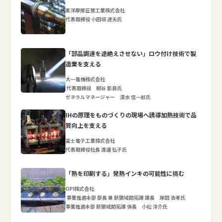
東洋摩擦圧接工業株式会社
代表取締役 小田垣 達夫氏
「部品調達を途絶えさせない」ロウ付け技術で製
造業を支える
大一電機株式会社
代表取締役 紺谷 彰良氏
ゼネラルマネージャー 清水 信一郎氏
IHの原理をものづくりの現場へ誘導加熱技術で品
質向上を支える
富士電子工業株式会社
代表取締役社長 渡邊 弘子氏
「熱を印刷する」発熱インキの可能性に挑む
OPI株式会社
事業推進本部 部長 兼 新領域開拓課 課長 岸田 浩孝氏
事業推進本部 新領域開拓課 係長 小松 洋介氏