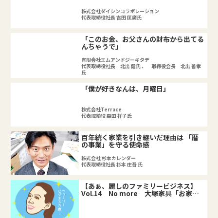
株式会社ダイシンコラボレーション
代表取締役社長 吉田 匡廣氏
「このお金、お父さんの財布から出てる
んちゃうで」
有限会社エムアンドジーキタデ
代表取締役社長 北出 健氏 、 取締役会長 北出 善孝
氏
「僕が好きなんは、月曜日」
株式会社Terrace
代表取締役 森田 祥子氏
百年続く家業を引き継いだ理由は 「暦
の事業」を守る使命感
株式会社 杉本カレンダー
代表取締役社長 杉本 庄吾 氏
【あぁ、麗しのファミリービジネス】
Vol.14 No more 大塚家具「お家騒
動」