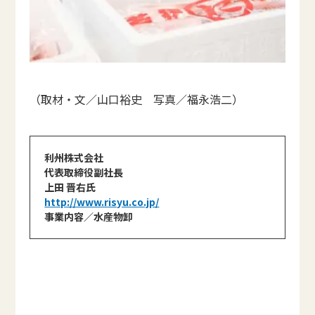
（取材・文／山口裕史 写真／福永浩二）
利州株式会社
代表取締役副社長
上田 晋右氏
http://www.risyu.co.jp/
事業内容／水産物卸