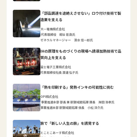
「部品調達を途絶えさせない」ロウ付け技術で製
造業を支える
大一電機株式会社
代表取締役 紺谷 彰良氏
ゼネラルマネージャー 清水 信一郎氏
IHの原理をものづくりの現場へ誘導加熱技術で品
質向上を支える
富士電子工業株式会社
代表取締役社長 渡邊 弘子氏
「熱を印刷する」発熱インキの可能性に挑む
OPI株式会社
事業推進本部 部長 兼 新領域開拓課 課長 岸田 浩孝氏
事業推進本部 新領域開拓課 係長 小松 洋介氏
旅で「新しい人生の旅」を誘発する
とことこあーす株式会社