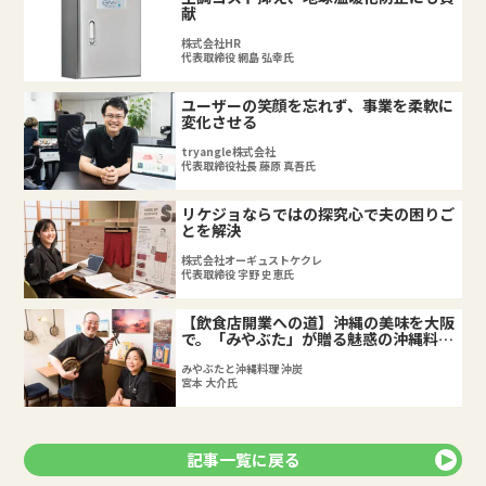
献
株式会社HR
代表取締役 網島 弘幸氏
ユーザーの笑顔を忘れず、事業を柔軟に
変化させる
tryangle株式会社
代表取締役社長 藤原 真吾氏
リケジョならではの探究心で夫の困りご
とを解決
株式会社オーギュストケクレ
代表取締役 宇野 史恵氏
【飲食店開業への道】沖縄の美味を大阪
で。「みやぶた」が贈る魅惑の沖縄料理
店の舞台裏
みやぶたと沖縄料理 沖炭
宮本 大介氏
記事一覧に戻る