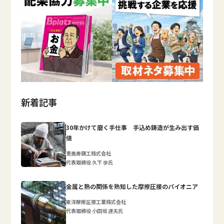
新着記事
30年かけて磨く手仕事 手込め鋳造が生み出す価
値
恵美寿鋳工株式会社
代表取締役 久下 歩氏
金属と熱の関係を熟知した摩擦圧接のパイオニア
東洋摩擦圧接工業株式会社
代表取締役 小田垣 達夫氏