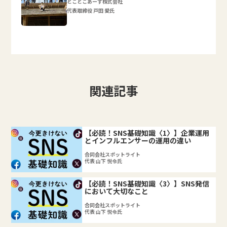
とことこあーす株式会社
代表取締役 戸田 愛氏
関連記事
【必読！SNS基礎知識〈1〉】企業運用
とインフルエンサーの運用の違い
合同会社スポットライト
代表 山下 悦令氏
【必読！SNS基礎知識〈3〉】SNS発信
において大切なこと
合同会社スポットライト
代表 山下 悦令氏