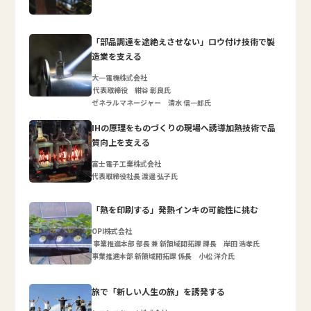
「部品調達を途絶えさせない」ロウ付け技術で製
造業を支える
大一電機株式会社
代表取締役 紺谷 彰良氏
ゼネラルマネージャー 清水 信一郎氏
IHの原理をものづくりの現場へ誘導加熱技術で品
質向上を支える
富士電子工業株式会社
代表取締役社長 渡邊 弘子氏
「熱を印刷する」発熱インキの可能性に挑む
OPI株式会社
事業推進本部 部長 兼 新領域開拓課 課長 岸田 浩孝氏
事業推進本部 新領域開拓課 係長 小松 洋介氏
旅で「新しい人生の旅」を誘発する