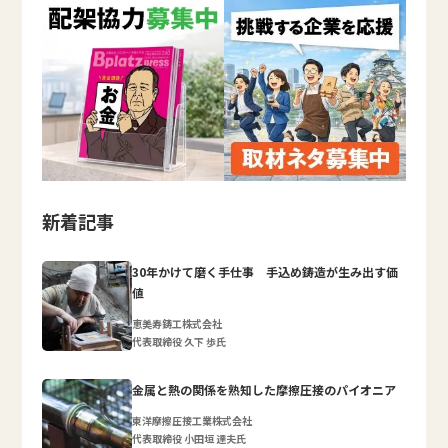
新着記事
30年かけて磨く手仕事 手込め鋳造が生み出す価
値
恵美寿鋳工株式会社
代表取締役 久下 歩氏
金属と熱の関係を熟知した摩擦圧接のパイオニア
東洋摩擦圧接工業株式会社
代表取締役 小田垣 達夫氏