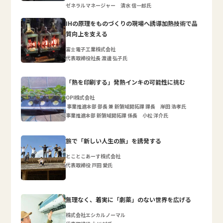
ゼネラルマネージャー 清水 信一郎氏
IHの原理をものづくりの現場へ誘導加熱技術で品
質向上を支える
富士電子工業株式会社
代表取締役社長 渡邊 弘子氏
「熱を印刷する」発熱インキの可能性に挑む
OPI株式会社
事業推進本部 部長 兼 新領域開拓課 課長 岸田 浩孝氏
事業推進本部 新領域開拓課 係長 小松 洋介氏
旅で「新しい人生の旅」を誘発する
とことこあーす株式会社
代表取締役 戸田 愛氏
無理なく、着実に「劇薬」のない世界を広げる
株式会社エシカルノーマル