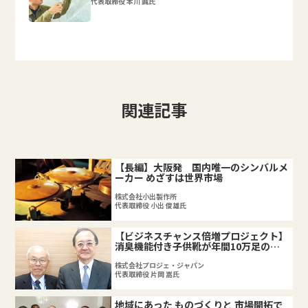
代表取締役 本川 誠氏
関連記事
【長編】大阪発 国内唯一のシンバルメ
ーカー めざすは世界市場
株式会社小出製作所
代表取締役 小出 俊雄氏
【ビジネスチャンス倍増プロジェクト】
消臭機能付き子供靴が年間10万足のヒ
ット商品に
株式会社プロジェ・ジャパン
代表取締役 片岡 嵩氏
地域にあった ものづくりと 市場開拓で