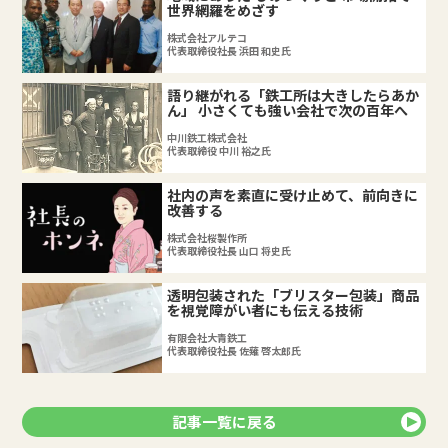
世界網羅をめざす
株式会社アルテコ
代表取締役社長 浜田 和史氏
語り継がれる「鉄工所は大きしたらあか
ん」 小さくても強い会社で次の百年へ
中川鉄工株式会社
代表取締役 中川 裕之氏
社内の声を素直に受け止めて、前向きに
改善する
株式会社桜製作所
代表取締役社長 山口 将史氏
透明包装された「ブリスター包装」商品
を視覚障がい者にも伝える技術
有限会社大青鉄工
代表取締役社長 佐薙 啓太郎氏
記事一覧に戻る