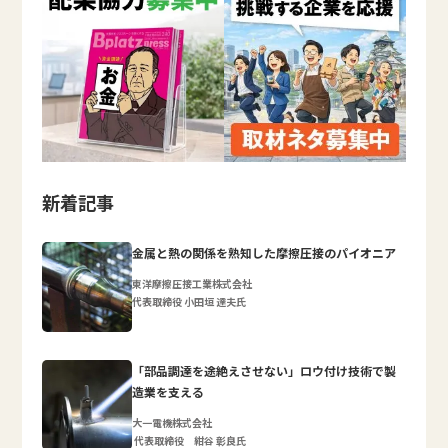
新着記事
金属と熱の関係を熟知した摩擦圧接のパイオニア
東洋摩擦圧接工業株式会社
代表取締役 小田垣 達夫氏
「部品調達を途絶えさせない」ロウ付け技術で製
造業を支える
大一電機株式会社
代表取締役 紺谷 彰良氏