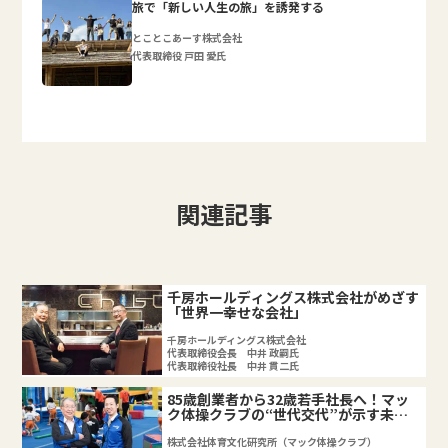
旅で「新しい人生の旅」を誘発する
とことこあーす株式会社
代表取締役 戸田 愛氏
関連記事
千房ホールディングス株式会社がめざす
「世界一幸せな会社」
千房ホールディングス株式会社
代表取締役会長 中井 政嗣氏
代表取締役社長 中井 貫二氏
85歳創業者から32歳若手社長へ！マッ
ク体操クラブの“世代交代”が示す未来
戦略
株式会社体育文化研究所（マック体操クラブ）