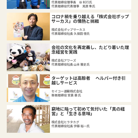
代表取締役理事長 谷 利行氏
代表取締役代表理事 見原 隼氏
コロナ禍を乗り越える「株式会社ポップ
サーカス」の情熱と挑戦
株式会社ポップサーカス
代表取締役社長 久保田 悟氏
会社の文化を再定義し、たどり着いた理
念経営を実践
株式会社アワーズ
代表取締役社長 山本 雅史氏
ターゲットは高齢者 ヘルパー付き引
越しサービス
セイコー運輸株式会社
専務取締役 宮髙 豪 氏
窮地に陥って初めて気付いた「真の経
営」と「生きる意味」
株式会社ヒラタカグ
代表取締役社長 伊藤 裕一氏