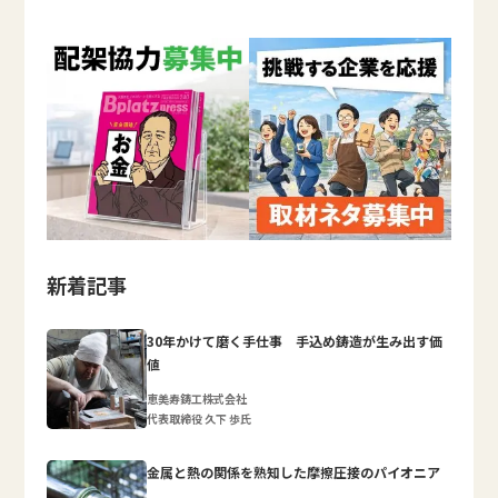
新着記事
30年かけて磨く手仕事 手込め鋳造が生み出す価
値
恵美寿鋳工株式会社
代表取締役 久下 歩氏
金属と熱の関係を熟知した摩擦圧接のパイオニア