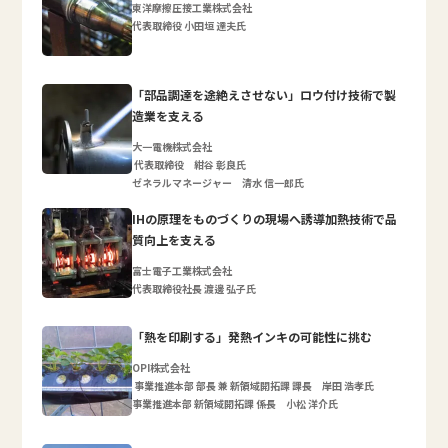
東洋摩擦圧接工業株式会社
代表取締役 小田垣 達夫氏
「部品調達を途絶えさせない」ロウ付け技術で製
造業を支える
大一電機株式会社
代表取締役 紺谷 彰良氏
ゼネラルマネージャー 清水 信一郎氏
IHの原理をものづくりの現場へ誘導加熱技術で品
質向上を支える
富士電子工業株式会社
代表取締役社長 渡邊 弘子氏
「熱を印刷する」発熱インキの可能性に挑む
OPI株式会社
事業推進本部 部長 兼 新領域開拓課 課長 岸田 浩孝氏
事業推進本部 新領域開拓課 係長 小松 洋介氏