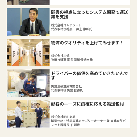
顧客の視点に立ったシステム開発で運送
業を支援
株式会社コムアソート
代表取締役社長 井上 伸彰氏
物流のクオリティを上げてみせます！
株式会社三協
物流技術室 室長 浦川 優規士氏
ドライバーの価値を高めていきたいんで
す
矢倉運輸倉庫株式会社
代表取締役 矢倉 信勝氏
顧客のニーズに的確に応える輸送包材
株式会社昭和丸筒
輸送包材・特品事業カテゴリーオーナー 兼 営業本部パ
レット課課長 千 剛氏