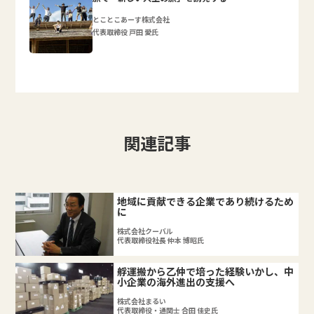
とことこあーす株式会社
代表取締役 戸田 愛氏
関連記事
地域に貢献できる企業であり続けるため
に
株式会社クーバル
代表取締役社長 仲本 博昭氏
艀運搬から乙仲で培った経験いかし、中
小企業の海外進出の支援へ
株式会社まるい
代表取締役・通関士 合田 佳史氏