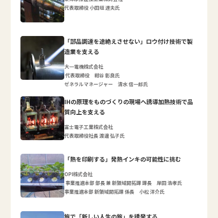
代表取締役 小田垣 達夫氏
「部品調達を途絶えさせない」ロウ付け技術で製
造業を支える
大一電機株式会社
代表取締役 紺谷 彰良氏
ゼネラルマネージャー 清水 信一郎氏
IHの原理をものづくりの現場へ誘導加熱技術で品
質向上を支える
富士電子工業株式会社
代表取締役社長 渡邊 弘子氏
「熱を印刷する」発熱インキの可能性に挑む
OPI株式会社
事業推進本部 部長 兼 新領域開拓課 課長 岸田 浩孝氏
事業推進本部 新領域開拓課 係長 小松 洋介氏
旅で「新しい人生の旅」を誘発する