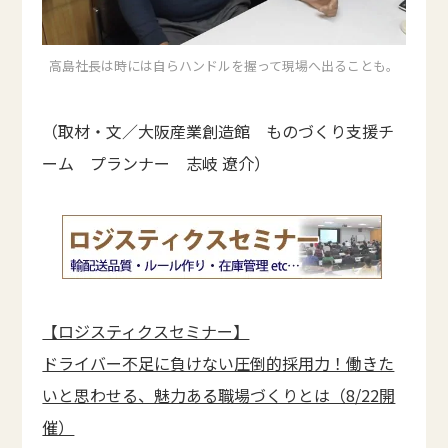
高島社長は時には自らハンドルを握って現場へ出ることも。
（取材・文／大阪産業創造館 ものづくり支援チ
ーム プランナー 志岐 遼介）
【ロジスティクスセミナー】
ドライバー不足に負けない圧倒的採用力！働きた
いと思わせる、魅力ある職場づくりとは（8/22開
催）