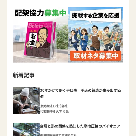
新着記事
30年かけて磨く手仕事 手込め鋳造が生み出す価
値
恵美寿鋳工株式会社
代表取締役 久下 歩氏
金属と熱の関係を熟知した摩擦圧接のパイオニア
東洋摩擦圧接工業株式会社