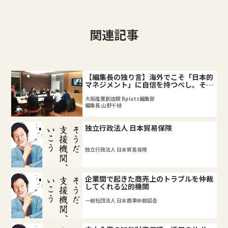
関連記事
【編集長の独り言】海外でこそ「日本的
マネジメント」に自信を持つべし。そし
て貫くべし。
大阪産業創造館 Bplatz編集部
編集長 山野千枝
独立行政法人 日本貿易保険
独立行政法人 日本貿易保険
企業間で起きた商売上のトラブルを仲裁
してくれる公的機関
一般社団法人 日本商事仲裁協会