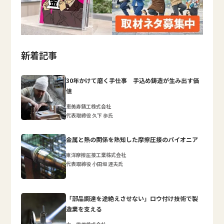
新着記事
30年かけて磨く手仕事 手込め鋳造が生み出す価
値
恵美寿鋳工株式会社
代表取締役 久下 歩氏
金属と熱の関係を熟知した摩擦圧接のパイオニア
東洋摩擦圧接工業株式会社
代表取締役 小田垣 達夫氏
「部品調達を途絶えさせない」ロウ付け技術で製
造業を支える