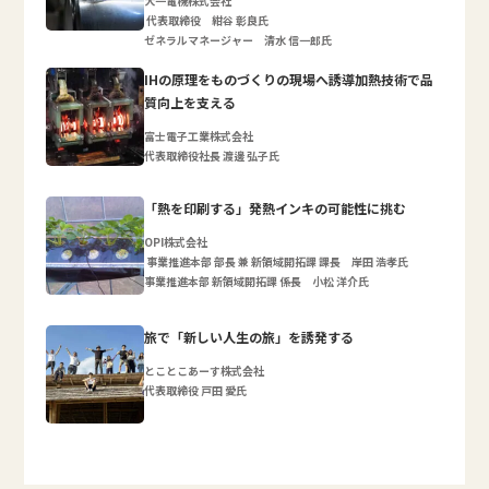
大一電機株式会社
代表取締役 紺谷 彰良氏
ゼネラルマネージャー 清水 信一郎氏
IHの原理をものづくりの現場へ誘導加熱技術で品
質向上を支える
富士電子工業株式会社
代表取締役社長 渡邊 弘子氏
「熱を印刷する」発熱インキの可能性に挑む
OPI株式会社
事業推進本部 部長 兼 新領域開拓課 課長 岸田 浩孝氏
事業推進本部 新領域開拓課 係長 小松 洋介氏
旅で「新しい人生の旅」を誘発する
とことこあーす株式会社
代表取締役 戸田 愛氏