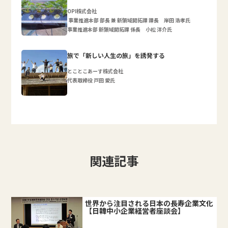
OPI株式会社
事業推進本部 部長 兼 新領域開拓課 課長 岸田 浩孝氏
事業推進本部 新領域開拓課 係長 小松 洋介氏
旅で「新しい人生の旅」を誘発する
とことこあーす株式会社
代表取締役 戸田 愛氏
関連記事
世界から注目される日本の長寿企業文化
【日韓中小企業経営者座談会】