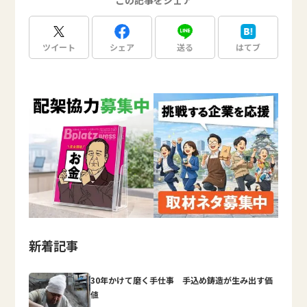
この記事をシェア
ツイート
シェア
送る
はてブ
新着記事
30年かけて磨く手仕事 手込め鋳造が生み出す価
値