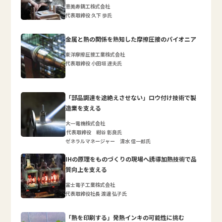
恵美寿鋳工株式会社
代表取締役 久下 歩氏
金属と熱の関係を熟知した摩擦圧接のパイオニア
東洋摩擦圧接工業株式会社
代表取締役 小田垣 達夫氏
「部品調達を途絶えさせない」ロウ付け技術で製
造業を支える
大一電機株式会社
代表取締役 紺谷 彰良氏
ゼネラルマネージャー 清水 信一郎氏
IHの原理をものづくりの現場へ誘導加熱技術で品
質向上を支える
富士電子工業株式会社
代表取締役社長 渡邊 弘子氏
「熱を印刷する」発熱インキの可能性に挑む