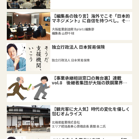
【編集長の独り言】海外でこそ「日本的
マネジメント」に自信を持つべし。そし
て貫くべし。
大阪産業創造館 Bplatz編集部
編集長 山野千枝
独立行政法人 日本貿易保険
独立行政法人 日本貿易保険
【事業承継相談窓口の舞台裏】連載
vol.8 後継者集団が大阪の鉄鋼業界の
未来をつくる！？
【観光客に大人気】時代の変化を優しく
包むオムライス
北極星産業株式会社
エリア統括長兼心斎橋店長 髙間 圭二氏