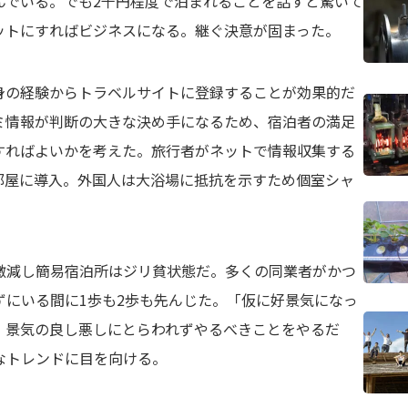
んでいる。でも2千円程度で泊まれることを話すと驚いて
ットにすればビジネスになる。継ぐ決意が固まった。
の経験からトラベルサイトに登録することが効果的だ
ミ情報が判断の大きな決め手になるため、宿泊者の満足
すればよいかを考えた。旅行者がネットで情報収集する
部屋に導入。外国人は大浴場に抵抗を示すため個室シャ
減し簡易宿泊所はジリ貧状態だ。多くの同業者がかつ
ずにいる間に1歩も2歩も先んじた。「仮に好景気になっ
。景気の良し悪しにとらわれずやるべきことをやるだ
なトレンドに目を向ける。