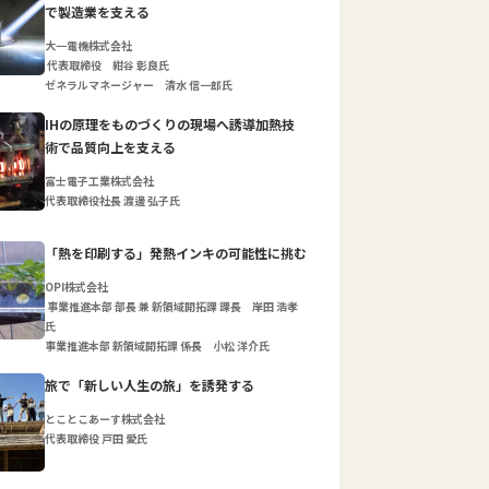
で製造業を支える
大一電機株式会社
代表取締役 紺谷 彰良氏
ゼネラルマネージャー 清水 信一郎氏
IHの原理をものづくりの現場へ誘導加熱技
術で品質向上を支える
富士電子工業株式会社
代表取締役社長 渡邊 弘子氏
「熱を印刷する」発熱インキの可能性に挑む
OPI株式会社
事業推進本部 部長 兼 新領域開拓課 課長 岸田 浩孝
氏
事業推進本部 新領域開拓課 係長 小松 洋介氏
旅で「新しい人生の旅」を誘発する
とことこあーす株式会社
代表取締役 戸田 愛氏