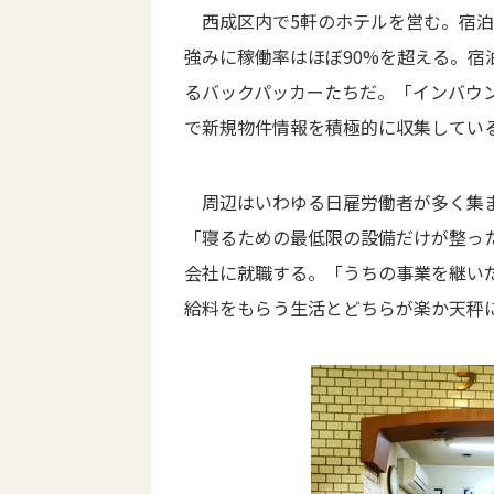
西成区内で5軒のホテルを営む。宿泊料
強みに稼働率はほぼ90%を超える。宿
るバックパッカーたちだ。「インバウ
で新規物件情報を積極的に収集してい
周辺はいわゆる日雇労働者が多く集ま
「寝るための最低限の設備だけが整っ
会社に就職する。「うちの事業を継い
給料をもらう生活とどちらが楽か天秤