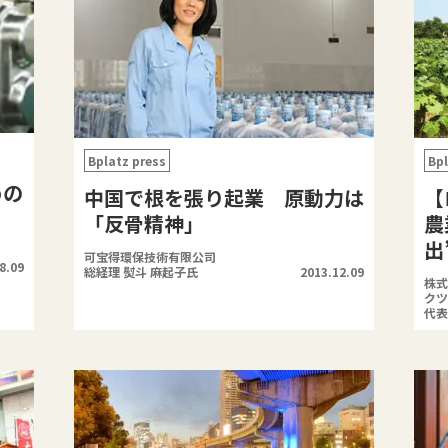
Bplatz press
Bpl
めの
中国で根を張り起業 原動力は
【
「反骨精神」
農
出
可宝得環保技術有限公司
8.09
総経理 熨斗 麻起子氏
2013.12.09
株式
クツ
代表