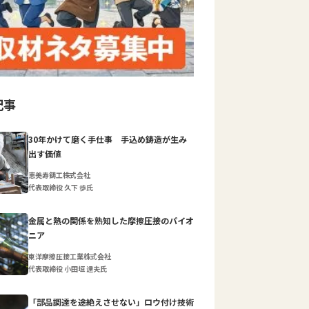
記事
30年かけて磨く手仕事 手込め鋳造が生み
出す価値
恵美寿鋳工株式会社
代表取締役 久下 歩氏
金属と熱の関係を熟知した摩擦圧接のパイオ
ニア
東洋摩擦圧接工業株式会社
代表取締役 小田垣 達夫氏
「部品調達を途絶えさせない」ロウ付け技術