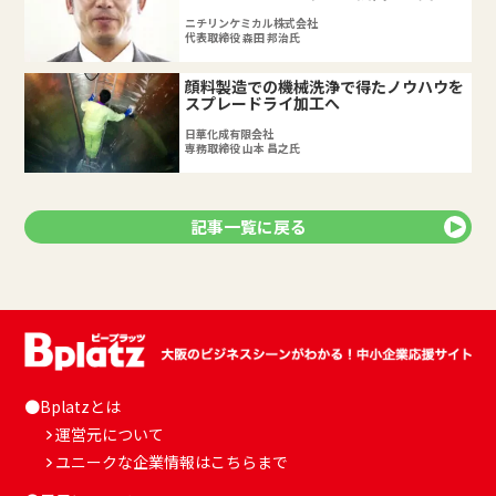
ウイルス
ニチリンケミカル株式会社
代表取締役 森田 邦治氏
顔料製造での機械洗浄で得たノウハウを
スプレードライ加工へ
日華化成有限会社
専務取締役 山本 昌之氏
記事一覧に戻る
●Bplatzとは
運営元について
ユニークな企業情報はこちらまで