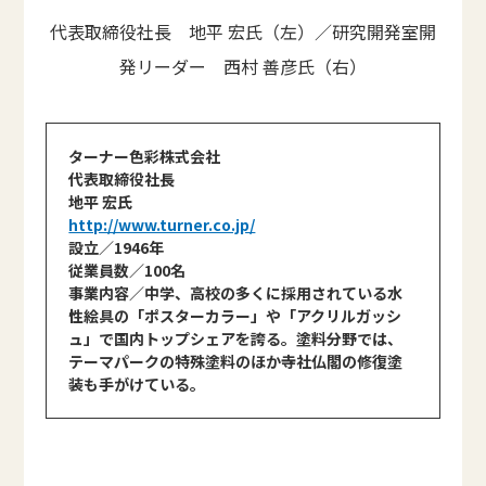
代表取締役社長 地平 宏氏（左）／研究開発室開
発リーダー 西村 善彦氏（右）
ターナー色彩株式会社
代表取締役社長
地平 宏氏
http://www.turner.co.jp/
設立／1946年
従業員数／100名
事業内容／中学、高校の多くに採用されている水
性絵具の「ポスターカラー」や「アクリルガッシ
ュ」で国内トップシェアを誇る。塗料分野では、
テーマパークの特殊塗料のほか寺社仏閣の修復塗
装も手がけている。