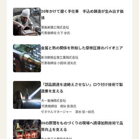
30年かけて磨く手仕事 手込め鋳造が生み出す価
値
恵美寿鋳工株式会社
代表取締役 久下 歩氏
金属と熱の関係を熟知した摩擦圧接のパイオニア
東洋摩擦圧接工業株式会社
代表取締役 小田垣 達夫氏
「部品調達を途絶えさせない」ロウ付け技術で製
造業を支える
大一電機株式会社
代表取締役 紺谷 彰良氏
ゼネラルマネージャー 清水 信一郎氏
IHの原理をものづくりの現場へ誘導加熱技術で品
質向上を支える
富士電子工業株式会社