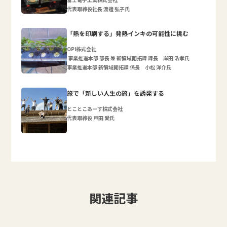
代表取締役社長 渡邊 弘子氏
「熱を印刷する」発熱インキの可能性に挑む
OPI株式会社
事業推進本部 部長 兼 新領域開拓課 課長 岸田 浩孝氏
事業推進本部 新領域開拓課 係長 小松 洋介氏
旅で「新しい人生の旅」を誘発する
とことこあーす株式会社
代表取締役 戸田 愛氏
関連記事