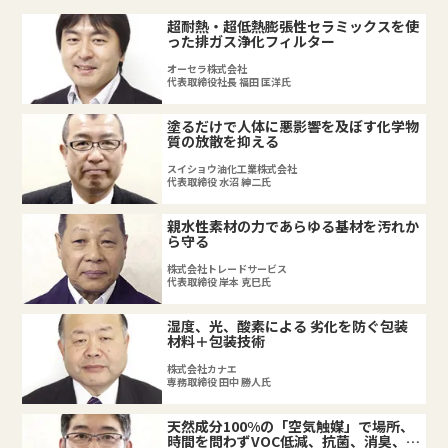
超耐熱・超低熱膨張性セラミックスを使
った排ガス浄化フィルター
オーセラ株式会社
代表取締役社長 福田 匡洋氏
塗るだけで人体に悪影響を及ぼす化学物
質の放散を抑える
スイショウ油化工業株式会社
代表取締役 水沼 紳二氏
親水性素材の力であらゆる基材を汚れか
ら守る
株式会社トレードサービス
代表取締役 岸本 克巳氏
湿度、光、酸素による 劣化を防ぐ包装
材料＋包装技術
株式会社カナエ
専務取締役 田中 勝人氏
天然成分100%の「空気触媒」で場所、
時間を問わずVOC低減、抗菌、消臭、抗