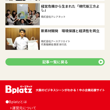
経営危機から生まれた「現代版三方よ
し」
株式会社クレアネット
新素材開発 環境保護と経済性を両立
株式会社アースクリエイト
代表取締役 西宮 祥行氏
記事一覧に戻る
●Bplatzとは
運営元について