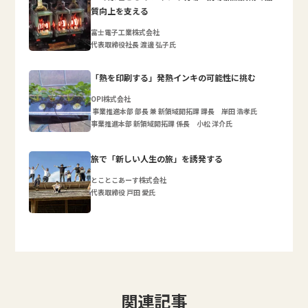
質向上を支える
富士電子工業株式会社
代表取締役社長 渡邊 弘子氏
「熱を印刷する」発熱インキの可能性に挑む
OPI株式会社
事業推進本部 部長 兼 新領域開拓課 課長 岸田 浩孝氏
事業推進本部 新領域開拓課 係長 小松 洋介氏
旅で「新しい人生の旅」を誘発する
とことこあーす株式会社
代表取締役 戸田 愛氏
関連記事