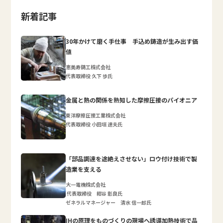
新着記事
30年かけて磨く手仕事 手込め鋳造が生み出す価
値
恵美寿鋳工株式会社
代表取締役 久下 歩氏
金属と熱の関係を熟知した摩擦圧接のパイオニア
東洋摩擦圧接工業株式会社
代表取締役 小田垣 達夫氏
「部品調達を途絶えさせない」ロウ付け技術で製
造業を支える
大一電機株式会社
代表取締役 紺谷 彰良氏
ゼネラルマネージャー 清水 信一郎氏
IHの原理をものづくりの現場へ誘導加熱技術で品