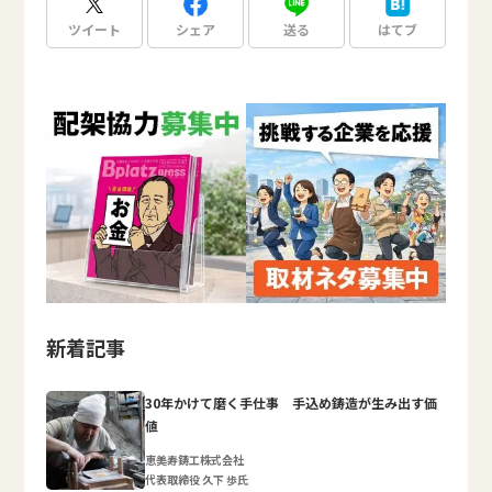
ツイート
シェア
送る
はてブ
新着記事
30年かけて磨く手仕事 手込め鋳造が生み出す価
値
恵美寿鋳工株式会社
代表取締役 久下 歩氏