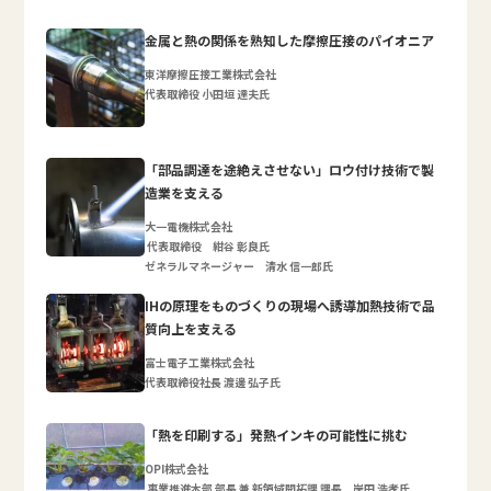
金属と熱の関係を熟知した摩擦圧接のパイオニア
東洋摩擦圧接工業株式会社
代表取締役 小田垣 達夫氏
「部品調達を途絶えさせない」ロウ付け技術で製
造業を支える
大一電機株式会社
代表取締役 紺谷 彰良氏
ゼネラルマネージャー 清水 信一郎氏
IHの原理をものづくりの現場へ誘導加熱技術で品
質向上を支える
富士電子工業株式会社
代表取締役社長 渡邊 弘子氏
「熱を印刷する」発熱インキの可能性に挑む
OPI株式会社
事業推進本部 部長 兼 新領域開拓課 課長 岸田 浩孝氏