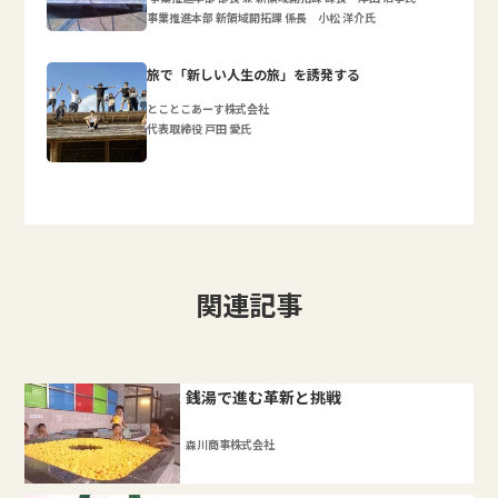
事業推進本部 新領域開拓課 係長 小松 洋介氏
旅で「新しい人生の旅」を誘発する
とことこあーす株式会社
代表取締役 戸田 愛氏
関連記事
銭湯で進む革新と挑戦
森川商事株式会社