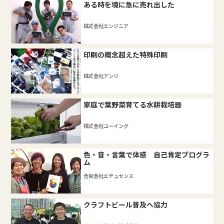
ある時を境に急に売れ出した
株式会社エンジニア
印刷の概念超えた特殊印刷
株式会社アンリ
家庭で葉野菜育てる水耕栽培器
株式会社ユーイング
色・音・言葉で体感 自己肯定プログラ
ム
合同会社エデュセンス
クラフトビール普及へ協力