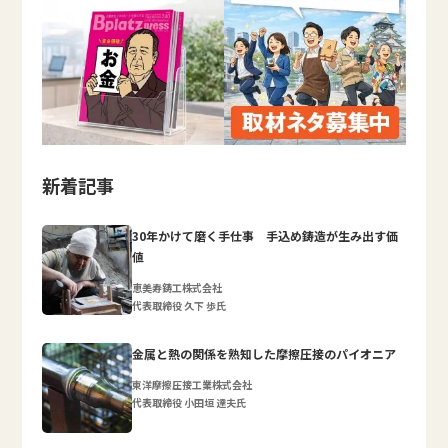
新着記事
30年かけて磨く手仕事 手込め鋳造が生み出す価
値
恵美寿鋳工株式会社
代表取締役 久下 歩氏
金属と熱の関係を熟知した摩擦圧接のパイオニア
東洋摩擦圧接工業株式会社
代表取締役 小田垣 達夫氏