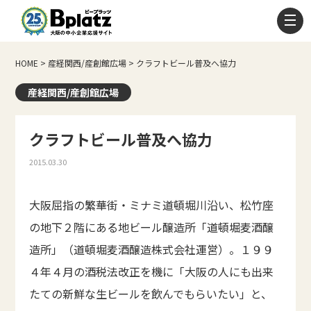
HOME
>
産経関西/産創館広場
>
クラフトビール普及へ協力
産経関西/産創館広場
クラフトビール普及へ協力
2015.03.30
大阪屈指の繁華街・ミナミ道頓堀川沿い、松竹座
の地下２階にある地ビール醸造所「道頓堀麦酒醸
造所」（道頓堀麦酒醸造株式会社運営）。１９９
４年４月の酒税法改正を機に「大阪の人にも出来
たての新鮮な生ビールを飲んでもらいたい」と、