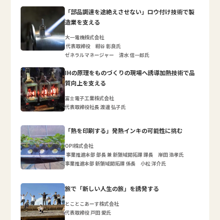
「部品調達を途絶えさせない」ロウ付け技術で製
造業を支える
大一電機株式会社
代表取締役 紺谷 彰良氏
ゼネラルマネージャー 清水 信一郎氏
IHの原理をものづくりの現場へ誘導加熱技術で品
質向上を支える
富士電子工業株式会社
代表取締役社長 渡邊 弘子氏
「熱を印刷する」発熱インキの可能性に挑む
OPI株式会社
事業推進本部 部長 兼 新領域開拓課 課長 岸田 浩孝氏
事業推進本部 新領域開拓課 係長 小松 洋介氏
旅で「新しい人生の旅」を誘発する
とことこあーす株式会社
代表取締役 戸田 愛氏