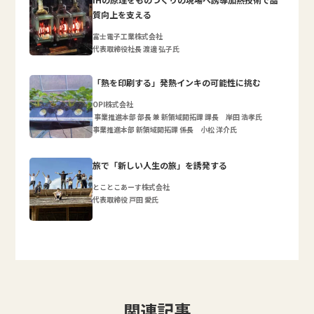
質向上を支える
富士電子工業株式会社
代表取締役社長 渡邊 弘子氏
「熱を印刷する」発熱インキの可能性に挑む
OPI株式会社
事業推進本部 部長 兼 新領域開拓課 課長 岸田 浩孝氏
事業推進本部 新領域開拓課 係長 小松 洋介氏
旅で「新しい人生の旅」を誘発する
とことこあーす株式会社
代表取締役 戸田 愛氏
関連記事