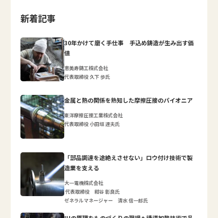
新着記事
30年かけて磨く手仕事 手込め鋳造が生み出す価
値
恵美寿鋳工株式会社
代表取締役 久下 歩氏
金属と熱の関係を熟知した摩擦圧接のパイオニア
東洋摩擦圧接工業株式会社
代表取締役 小田垣 達夫氏
「部品調達を途絶えさせない」ロウ付け技術で製
造業を支える
大一電機株式会社
代表取締役 紺谷 彰良氏
ゼネラルマネージャー 清水 信一郎氏
IHの原理をものづくりの現場へ誘導加熱技術で品