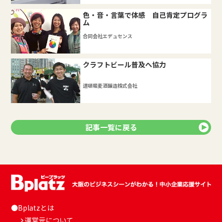
色・音・言葉で体感 自己肯定プログラ
ム
合同会社エデュセンス
クラフトビール普及へ協力
道頓堀麦酒醸造株式会社
記事一覧に戻る
●Bplatzとは
運営元について