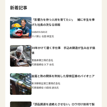
新着記事
「影響力を持つ人材を育てたい」 鯖に半生を捧
げた社長の次なる挑戦
SABAYA BASE
サバ博士 右田 孝宣氏
30年かけて磨く手仕事 手込め鋳造が生み出す価
値
恵美寿鋳工株式会社
代表取締役 久下 歩氏
金属と熱の関係を熟知した摩擦圧接のパイオニア
東洋摩擦圧接工業株式会社
代表取締役 小田垣 達夫氏
「部品調達を途絶えさせない」ロウ付け技術で製