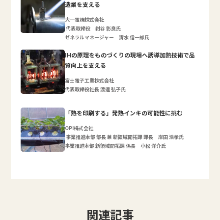
造業を支える
大一電機株式会社
代表取締役 紺谷 彰良氏
ゼネラルマネージャー 清水 信一郎氏
IHの原理をものづくりの現場へ誘導加熱技術で品
質向上を支える
富士電子工業株式会社
代表取締役社長 渡邊 弘子氏
「熱を印刷する」発熱インキの可能性に挑む
OPI株式会社
事業推進本部 部長 兼 新領域開拓課 課長 岸田 浩孝氏
事業推進本部 新領域開拓課 係長 小松 洋介氏
関連記事