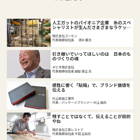
人工ガットのパイオニア企業 糸のスペ
シャリストが生んださまざまなラケット
用ガット
株式会社ゴーセン
代表取締役社長 酒井 薫氏
引き継いでいってほしいのは 日本のも
のづくりの魂
タビオ株式会社
代表取締役会長 越智 直正 氏
感性に響く「貼箱」で、ブランド価値を
伝える
村上紙器工業所
代表／パッケージプランナー 村上 誠氏
残すことではなくて、伝えることが目的
やね
株式会社工房レストア
代表取締役社長 平田 正和氏