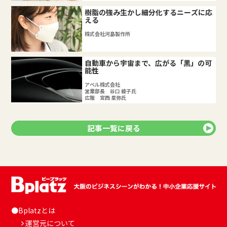
樹脂の強み生かし細分化するニーズに応
える
株式会社河島製作所
自動車から宇宙まで、広がる「黒」の可
能性
アベル株式会社
営業部長 谷口 綾子氏
広報 宮西 星弥氏
記事一覧に戻る
●Bplatzとは
運営元について