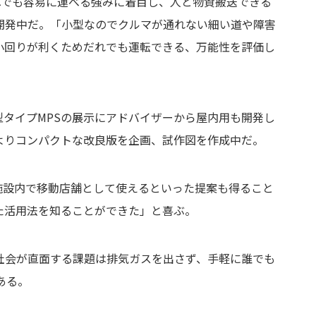
へでも容易に運べる強みに着目し、人と物資搬送できる
開発中だ。「小型なのでクルマが通れない細い道や障害
小回りが利くためだれでも運転できる、万能性を評価し
タイプMPSの展示にアドバイザーから屋内用も開発し
よりコンパクトな改良版を企画、試作図を作成中だ。
業施設内で移動店舗として使えるといった提案も得ること
た活用法を知ることができた」と喜ぶ。
社会が直面する課題は排気ガスを出さず、手軽に誰でも
ある。