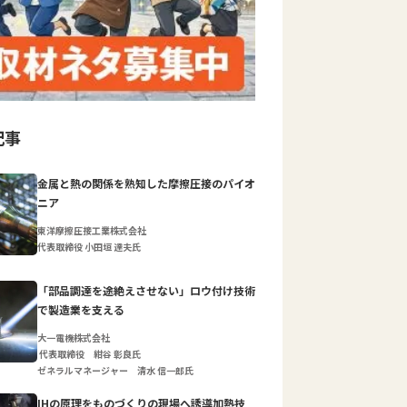
記事
金属と熱の関係を熟知した摩擦圧接のパイオ
ニア
東洋摩擦圧接工業株式会社
代表取締役 小田垣 達夫氏
「部品調達を途絶えさせない」ロウ付け技術
で製造業を支える
大一電機株式会社
代表取締役 紺谷 彰良氏
ゼネラルマネージャー 清水 信一郎氏
IHの原理をものづくりの現場へ誘導加熱技