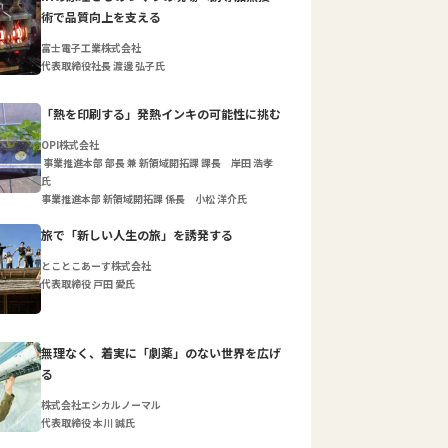
術で品質向上を支える
富士電子工業株式会社
代表取締役社長 渡邊 弘子氏
「熱を印刷する」発熱インキの可能性に挑む
OPI株式会社
事業推進本部 部長 兼 新領域開拓課 課長 岸田 浩孝
氏
事業推進本部 新領域開拓課 係長 小松 洋介氏
旅で「新しい人生の旅」を誘発する
とことこあーす株式会社
代表取締役 戸田 愛氏
無理なく、着実に「劇薬」のない世界を広げ
る
株式会社エシカルノーマル
代表取締役 本川 誠氏