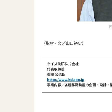
代
（取材・文／山口裕史）
ケイズ技研株式会社
代表取締役
稼農 公也氏
http://www.kslabo.jp
事業内容／各種移動装置の企画・設計・