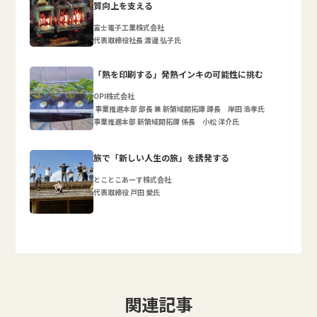
質向上を支える
富士電子工業株式会社
代表取締役社長 渡邊 弘子氏
「熱を印刷する」発熱インキの可能性に挑む
OPI株式会社
事業推進本部 部長 兼 新領域開拓課 課長 岸田 浩孝氏
事業推進本部 新領域開拓課 係長 小松 洋介氏
旅で「新しい人生の旅」を誘発する
とことこあーす株式会社
代表取締役 戸田 愛氏
関連記事