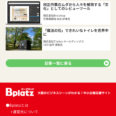
校正作業のムダから人々を解放する「文
化」としてのレビューツール
株式会社Brushup
代表取締役 水谷 好孝氏
「魔法の石」できれいなトイレを世界中
に
株式会社TI plus ホールディングス
CEO 加守 清孝氏
記事一覧に戻る
●Bplatzとは
運営元について