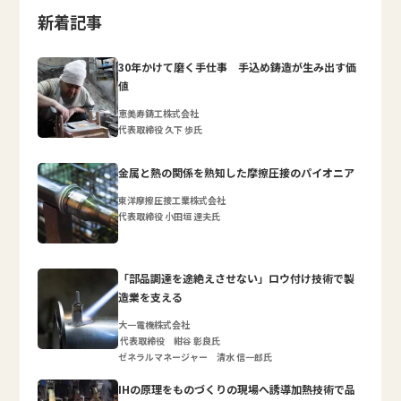
新着記事
30年かけて磨く手仕事 手込め鋳造が生み出す価
値
恵美寿鋳工株式会社
代表取締役 久下 歩氏
金属と熱の関係を熟知した摩擦圧接のパイオニア
東洋摩擦圧接工業株式会社
代表取締役 小田垣 達夫氏
「部品調達を途絶えさせない」ロウ付け技術で製
造業を支える
大一電機株式会社
代表取締役 紺谷 彰良氏
ゼネラルマネージャー 清水 信一郎氏
IHの原理をものづくりの現場へ誘導加熱技術で品