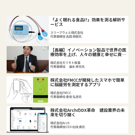
「よく眠れる食品!?」効果を測る解析サ
ービス
スリープウェル株式会社
代表取締役 吉田 政樹氏
【長編】イノベーション製品で世界の医
療効率を上げ、人々の健康と幸せに貢献
したい
株式会社モリモト医薬
代表取締役 盛本 修司氏
株式会社FMCCが開発したスマホで簡単
に脳疲労を測定するアプリ
株式会社FMCC
代表取締役 倉恒 弘彦氏
株式会社ArchのDX革命 建設業界の未
来を切り開く
株式会社Arch
代表取締役CEO 松枝 直氏