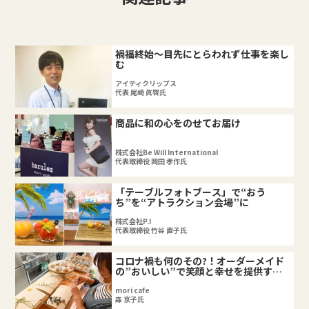
禍福終始～目先にとらわれず仕事を楽し
む
アイティクリップス
代表 尾崎 眞啓氏
商品に和の心をのせてお届け
株式会社Be Will International
代表取締役 岡田 孝作氏
「テーブルフォトブース」で“おう
ち”を“アトラクション会場”に
株式会社P.I
代表取締役 竹谷 直子氏
コロナ禍も何のその?！オーダーメイド
の”おいしい”で笑顔と幸せを提供する
カフェ工房
mori cafe
森 京子氏