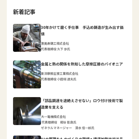
新着記事
30年かけて磨く手仕事 手込め鋳造が生み出す価
値
恵美寿鋳工株式会社
代表取締役 久下 歩氏
金属と熱の関係を熟知した摩擦圧接のパイオニア
東洋摩擦圧接工業株式会社
代表取締役 小田垣 達夫氏
「部品調達を途絶えさせない」ロウ付け技術で製
造業を支える
大一電機株式会社
代表取締役 紺谷 彰良氏
ゼネラルマネージャー 清水 信一郎氏
IHの原理をものづくりの現場へ誘導加熱技術で品