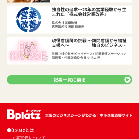
独自性の追求～23年の営業経験から生
まれた「株式会社営業改善」
株式会社 営業改善
代表取締役 黒田 昭彦氏
現役看護師の挑戦 ～訪問看護から福祉
支援へ～ 独自のビジネスア
イデアで事業を展開する「恩送り株式会
社」の起業ストーリー
恩送り株式会社 ビッグナースs 訪問看護ステーション
管理者・代表取締役 金井 シヅエ 氏
記事一覧に戻る
●Bplatzとは
運営元について