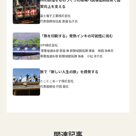
質向上を支える
富士電子工業株式会社
代表取締役社長 渡邊 弘子氏
「熱を印刷する」発熱インキの可能性に挑む
OPI株式会社
事業推進本部 部長 兼 新領域開拓課 課長 岸田 浩孝氏
事業推進本部 新領域開拓課 係長 小松 洋介氏
旅で「新しい人生の旅」を誘発する
とことこあーす株式会社
代表取締役 戸田 愛氏
関連記事