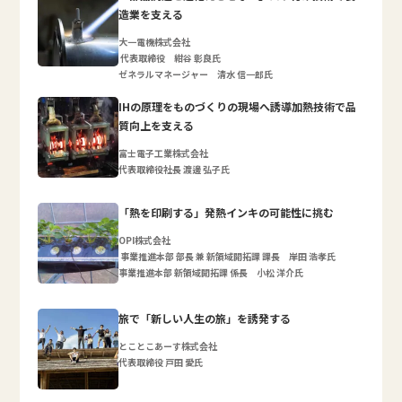
造業を支える
大一電機株式会社
代表取締役 紺谷 彰良氏
ゼネラルマネージャー 清水 信一郎氏
IHの原理をものづくりの現場へ誘導加熱技術で品
質向上を支える
富士電子工業株式会社
代表取締役社長 渡邊 弘子氏
「熱を印刷する」発熱インキの可能性に挑む
OPI株式会社
事業推進本部 部長 兼 新領域開拓課 課長 岸田 浩孝氏
事業推進本部 新領域開拓課 係長 小松 洋介氏
旅で「新しい人生の旅」を誘発する
とことこあーす株式会社
代表取締役 戸田 愛氏