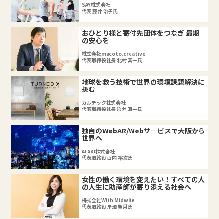
SAY株式会社
代表 藤井 治子氏
おひとり様と寄付先団体をつなぎ 最期
の安心を
株式会社macoto.creative
代表取締役社長 北村 真一氏
地球を救う技術で世界の環境課題解決に
挑む
カルテック株式会社
代表取締役社長 染井 潤一氏
独自のWebAR/Webサービスで大阪から
世界へ
ALAKI株式会社
代表取締役 山内 裕次氏
女性の働く環境を変えたい！すべての人
の人生に助産師が寄り添える社会へ
株式会社With Midwife
代表取締役 岸畑 聖月氏