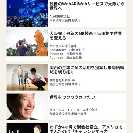
独自のWebAR/Webサービスで大阪から
世界へ
ALAKI株式会社
代表取締役 山内 裕次氏
大阪発！最新のMR技術×低価格で世界
を変える
ホログラム株式会社
President 山地 直彰氏
Director 長者原 亨氏
Founder 橋口 和矢氏
関西の企業にAIの活用を提案し未開拓領
域を切り拓く
株式会社お多福lab
経営企画室 羽場 稜太氏
世界をワクワクさせたい
グリーンロードモータース株式会社
代表取締役社長 小間 裕康氏
わずか4ヶ月で別会社設立。アメリカで
学んだのは「チャレンジする力」