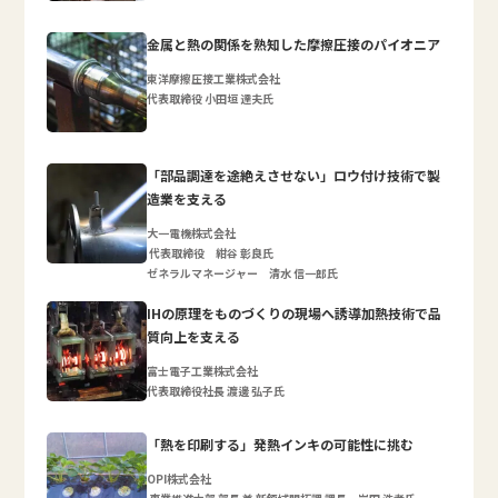
金属と熱の関係を熟知した摩擦圧接のパイオニア
東洋摩擦圧接工業株式会社
代表取締役 小田垣 達夫氏
「部品調達を途絶えさせない」ロウ付け技術で製
造業を支える
大一電機株式会社
代表取締役 紺谷 彰良氏
ゼネラルマネージャー 清水 信一郎氏
IHの原理をものづくりの現場へ誘導加熱技術で品
質向上を支える
富士電子工業株式会社
代表取締役社長 渡邊 弘子氏
「熱を印刷する」発熱インキの可能性に挑む
OPI株式会社