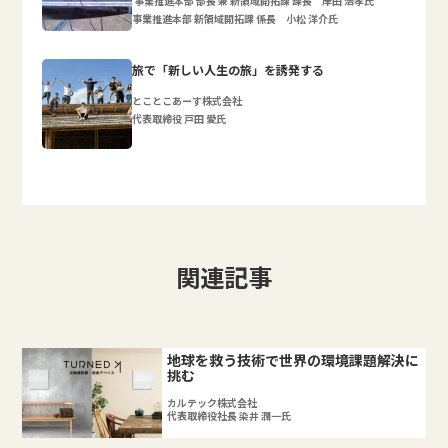
事業推進本部 部長 兼 新領域開拓課 課長 岸田 浩孝氏
事業推進本部 新領域開拓課 係長 小松 洋介氏
旅で「新しい人生の旅」を誘発する
とことこあーす株式会社
代表取締役 戸田 愛氏
関連記事
地球を救う技術で世界の環境課題解決に
挑む
カルテック株式会社
代表取締役社長 染井 潤一氏