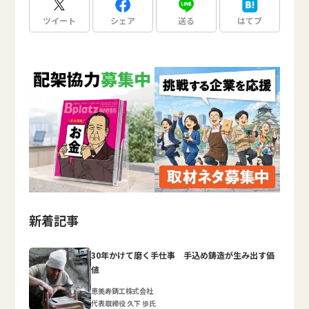
ツイート
シェア
送る
はてブ
新着記事
30年かけて磨く手仕事 手込め鋳造が生み出す価
値
恵美寿鋳工株式会社
代表取締役 久下 歩氏