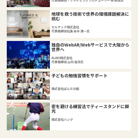
代表取締役・クライミングプロデューサー 林 照茂氏
地球を救う技術で世界の環境課題解決に
挑む
カルテック株式会社
代表取締役社長 染井 潤一氏
独自のWebAR/Webサービスで大阪から
世界へ
ALAKI株式会社
代表取締役 山内 裕次氏
子どもの勉強習慣をサポート
株式会社ぱんだの庭
密を避ける練習法でティースタンドに脚
光
株式会社ハング