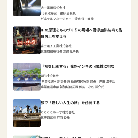
大一電機株式会社
代表取締役 紺谷 彰良氏
ゼネラルマネージャー 清水 信一郎氏
IHの原理をものづくりの現場へ誘導加熱技術で品
質向上を支える
富士電子工業株式会社
代表取締役社長 渡邊 弘子氏
「熱を印刷する」発熱インキの可能性に挑む
OPI株式会社
事業推進本部 部長 兼 新領域開拓課 課長 岸田 浩孝氏
事業推進本部 新領域開拓課 係長 小松 洋介氏
旅で「新しい人生の旅」を誘発する
とことこあーす株式会社
代表取締役 戸田 愛氏