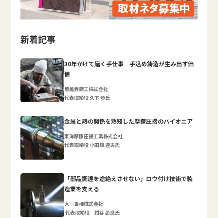
新着記事
30年かけて磨く手仕事 手込め鋳造が生み出す価
値
恵美寿鋳工株式会社
代表取締役 久下 歩氏
金属と熱の関係を熟知した摩擦圧接のパイオニア
東洋摩擦圧接工業株式会社
代表取締役 小田垣 達夫氏
「部品調達を途絶えさせない」ロウ付け技術で製
造業を支える
大一電機株式会社
代表取締役 紺谷 彰良氏