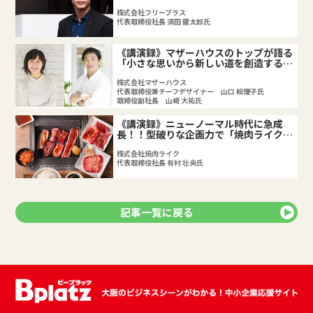
株式会社フリープラス
代表取締役社長 須田 健太郎氏
《講演録》マザーハウスのトップが語る
「小さな思いから新しい道を創造する情
熱と思考」～第二部
株式会社マザーハウス
代表取締役兼チーフデザイナー 山口 絵理子氏
取締役副社長 山崎 大祐氏
《講演録》ニューノーマル時代に急成
長！！型破りな企画力で「焼肉ライク」
で1人焼肉ブームを巻き起こす
株式会社焼肉ライク
代表取締役社長 有村 壮央氏
記事一覧に戻る