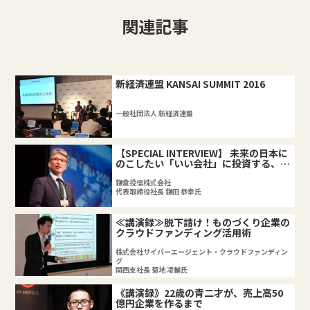
関連記事
新経済連盟 KANSAI SUMMIT 2016
一般社団法人 新経済連盟
【SPECIAL INTERVIEW】 未来の日本に
のこしたい「いい会社」に投資する、新
しい金融のカタチ
鎌倉投信株式会社
代表取締役社長 鎌田 恭幸氏
≪講演録≫脱下請け！ものづくり企業の
クラウドファンディング活用術
株式会社サイバーエージェント・クラウドファンディン
グ
関西支社長 菊地 凌輔氏
《講演録》22歳の青二才が、売上高50
億円企業を作るまで