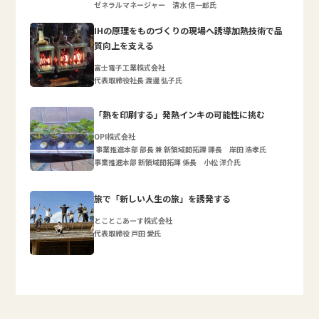
ゼネラルマネージャー 清水 信一郎氏
IHの原理をものづくりの現場へ誘導加熱技術で品
質向上を支える
富士電子工業株式会社
代表取締役社長 渡邊 弘子氏
「熱を印刷する」発熱インキの可能性に挑む
OPI株式会社
事業推進本部 部長 兼 新領域開拓課 課長 岸田 浩孝氏
事業推進本部 新領域開拓課 係長 小松 洋介氏
旅で「新しい人生の旅」を誘発する
とことこあーす株式会社
代表取締役 戸田 愛氏