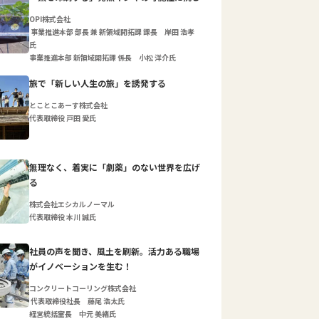
OPI株式会社
事業推進本部 部長 兼 新領域開拓課 課長 岸田 浩孝
氏
事業推進本部 新領域開拓課 係長 小松 洋介氏
旅で「新しい人生の旅」を誘発する
とことこあーす株式会社
代表取締役 戸田 愛氏
無理なく、着実に「劇薬」のない世界を広げ
る
株式会社エシカルノーマル
代表取締役 本川 誠氏
社員の声を聞き、風土を刷新。活力ある職場
がイノベーションを生む！
コンクリートコーリング株式会社
代表取締役社長 藤尾 浩太氏
経営統括室長 中元 美緒氏