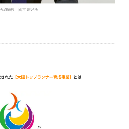
表取締役 國京 宏好氏
定された
【大阪トップランナー育成事業】
とは