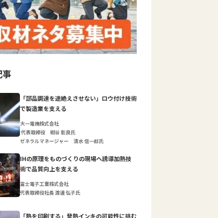
記事
「部品調達を途絶えさせない」ロウ付け技術
で製造業を支える
大一電機株式会社
代表取締役 紺谷 彰良氏
ゼネラルマネージャー 清水 信一郎氏
IHの原理をものづくりの現場へ誘導加熱技
術で品質向上を支える
富士電子工業株式会社
代表取締役社長 渡邊 弘子氏
「熱を印刷する」発熱インキの可能性に挑む