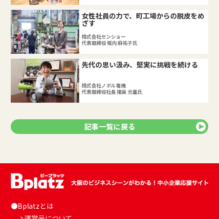
女性社員の力で、町工場からの脱皮をめ
ざす
株式会社センショー
代表取締役 堀内 麻祐子氏
先代の思い汲み、堅実に挑戦を続ける
株式会社ノボル電機
代表取締役社長 猪奥 元基氏
記事一覧に戻る
●Bplatzとは
運営元について