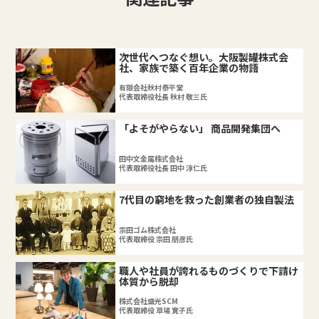
次世代へつなぐ想い。大阪製罐株式会
社、家族で築く百年企業の物語
有限会社秋村泰平堂
代表取締役社長 秋村 敬三氏
「よそがやらない」 商品開発集団へ
田中文金属株式会社
代表取締役社長 田中 淳仁氏
7代目の窮地を救った創業者の独自製法
宗田ゴム株式会社
代表取締役 宗田 朋彦氏
職人や社員が誇れるものづくりで下請け
体質から脱却
株式会社盛光SCM
代表取締役 草場 寛子氏