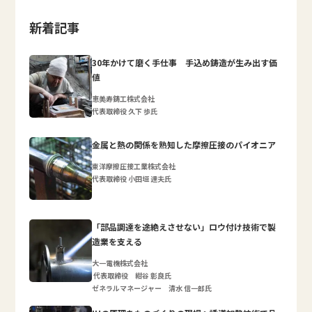
新着記事
30年かけて磨く手仕事 手込め鋳造が生み出す価
値
恵美寿鋳工株式会社
代表取締役 久下 歩氏
金属と熱の関係を熟知した摩擦圧接のパイオニア
東洋摩擦圧接工業株式会社
代表取締役 小田垣 達夫氏
「部品調達を途絶えさせない」ロウ付け技術で製
造業を支える
大一電機株式会社
代表取締役 紺谷 彰良氏
ゼネラルマネージャー 清水 信一郎氏