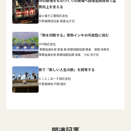
IHの原理をものづくりの現場へ誘導加熱技術で品
質向上を支える
富士電子工業株式会社
代表取締役社長 渡邊 弘子氏
「熱を印刷する」発熱インキの可能性に挑む
OPI株式会社
事業推進本部 部長 兼 新領域開拓課 課長 岸田 浩孝氏
事業推進本部 新領域開拓課 係長 小松 洋介氏
旅で「新しい人生の旅」を誘発する
とことこあーす株式会社
代表取締役 戸田 愛氏
関連記事