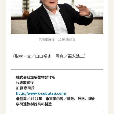
代表取締役 加藤 康司氏
（取材・文／山口裕史 写真／福永浩二）
株式会社加藤数物製作所
代表取締役
加藤 康司氏
http://www.k-subutsu.com/
●創業／1927年 ●事業内容／算数、数学、理化
学関連教材器具の製造