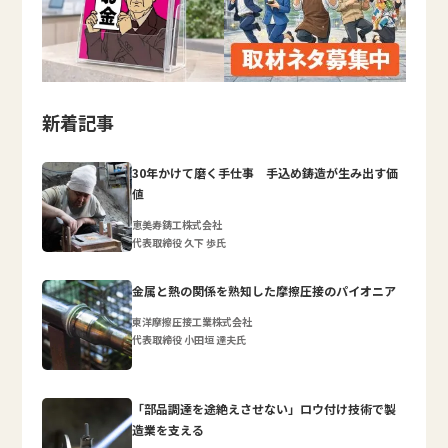
新着記事
30年かけて磨く手仕事 手込め鋳造が生み出す価
値
恵美寿鋳工株式会社
代表取締役 久下 歩氏
金属と熱の関係を熟知した摩擦圧接のパイオニア
東洋摩擦圧接工業株式会社
代表取締役 小田垣 達夫氏
「部品調達を途絶えさせない」ロウ付け技術で製
造業を支える