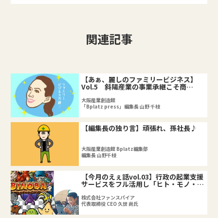
関連記事
【あぁ、麗しのファミリービジネス】
Vol.5 斜陽産業の事業承継こそ商
機？！
大阪産業創造館
「Bplatz press」編集長 山野 千枝
【編集長の独り言】頑張れ、孫社長♪
大阪産業創造館 Bplatz編集部
編集長 山野千枝
【今月のえぇ話vol.03】行政の起業支援
サービスをフル活用し「ヒト・モノ・カ
ネ・情報」を調達
株式会社ファンスパイア
代表取締役 CEO 久世 尚氏