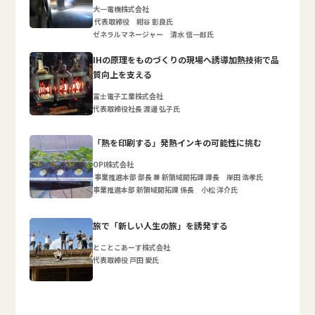
大一電機株式会社
代表取締役 紺谷 彰良氏
ゼネラルマネージャー 清水 信一郎氏
IHの原理をものづくりの現場へ誘導加熱技術で品
質向上を支える
富士電子工業株式会社
代表取締役社長 渡邊 弘子氏
「熱を印刷する」発熱インキの可能性に挑む
OPI株式会社
事業推進本部 部長 兼 新領域開拓課 課長 岸田 浩孝氏
事業推進本部 新領域開拓課 係長 小松 洋介氏
旅で「新しい人生の旅」を誘発する
とことこあーす株式会社
代表取締役 戸田 愛氏