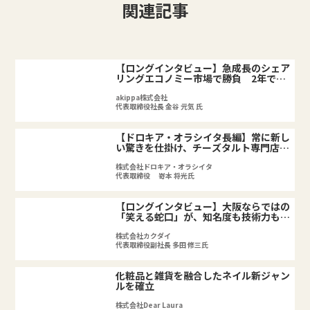
関連記事
【ロングインタビュー】急成長のシェア
リングエコノミー市場で勝負 2年でコ
インパーキング業界3位に
akippa株式会社
代表取締役社長 金谷 元気 氏
【ドロキア・オラシイタ長編】常に新し
い驚きを仕掛け、チーズタルト専門店で
海外進出
株式会社ドロキア・オラシイタ
代表取締役 嵜本 将光氏
【ロングインタビュー】大阪ならではの
「笑える蛇口」が、知名度も技術力も高
めてくれた
株式会社カクダイ
代表取締役副社長 多田 修三氏
化粧品と雑貨を融合したネイル新ジャン
ルを確立
株式会社Dear Laura