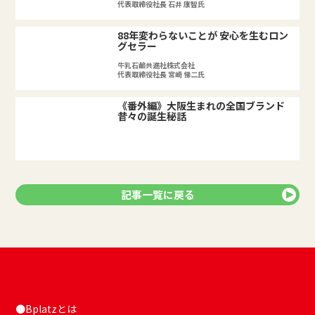
代表取締役社長 石井 康智氏
88年変わらないことが 安心を生むロン
グセラー
牛乳石鹼共進社株式会社
代表取締役社長 宮崎 悌二氏
《番外編》大阪生まれの全国ブランド
昔々の誕生秘話
記事一覧に戻る
●Bplatzとは