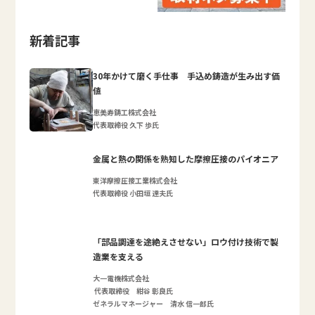
新着記事
30年かけて磨く手仕事 手込め鋳造が生み出す価
値
恵美寿鋳工株式会社
代表取締役 久下 歩氏
金属と熱の関係を熟知した摩擦圧接のパイオニア
東洋摩擦圧接工業株式会社
代表取締役 小田垣 達夫氏
「部品調達を途絶えさせない」ロウ付け技術で製
造業を支える
大一電機株式会社
代表取締役 紺谷 彰良氏
ゼネラルマネージャー 清水 信一郎氏