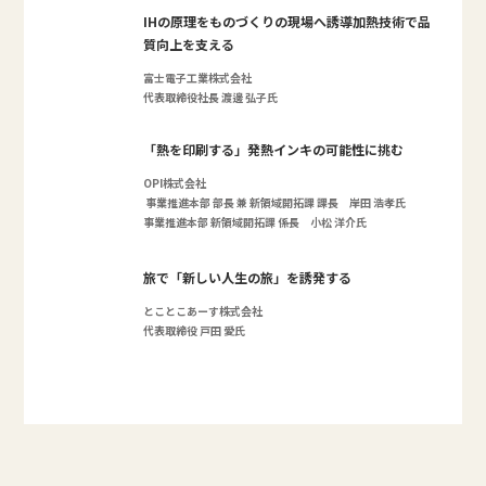
IHの原理をものづくりの現場へ誘導加熱技術で品
質向上を支える
富士電子工業株式会社
代表取締役社長 渡邊 弘子氏
「熱を印刷する」発熱インキの可能性に挑む
OPI株式会社
事業推進本部 部長 兼 新領域開拓課 課長 岸田 浩孝氏
事業推進本部 新領域開拓課 係長 小松 洋介氏
旅で「新しい人生の旅」を誘発する
とことこあーす株式会社
代表取締役 戸田 愛氏