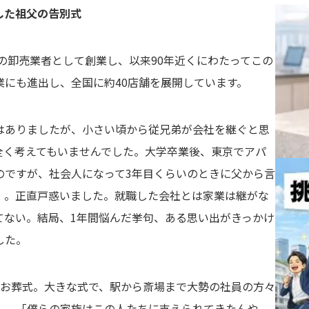
した祖父の告別式
子の卸売業者として創業し、以来90年近くにわたってこの
にも進出し、全国に約40店舗を展開しています。
はありましたが、小さい頃から従兄弟が会社を継ぐと思
全く考えてもいませんでした。大学卒業後、東京でアパ
のですが、社会人になって3年目くらいのときに父から言
」。正直戸惑いました。就職した会社とは家業は継がな
てない。結局、1年間悩んだ挙句、ある思い出がきっかけ
した。
のお葬式。大きな式で、駅から斎場まで大勢の社員の方々
し、「僕らの家族はこの人たちに支えられてきたんや。