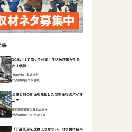
記事
30年かけて磨く手仕事 手込め鋳造が生み
出す価値
恵美寿鋳工株式会社
代表取締役 久下 歩氏
金属と熱の関係を熟知した摩擦圧接のパイオ
ニア
東洋摩擦圧接工業株式会社
代表取締役 小田垣 達夫氏
「部品調達を途絶えさせない」ロウ付け技術