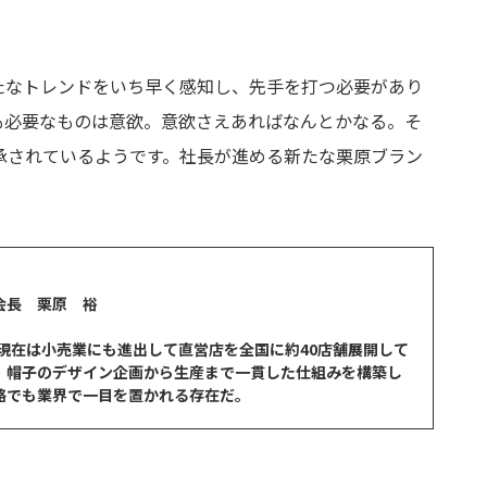
たなトレンドをいち早く感知し、先手を打つ必要があり
も必要なものは意欲。意欲さえあればなんとかなる。そ
承されているようです。社長が進める新たな栗原ブラン
会長 栗原 裕
。現在は小売業にも進出して直営店を全国に約40店舗展開して
、帽子のデザイン企画から生産まで一貫した仕組みを構築し
略でも業界で一目を置かれる存在だ。