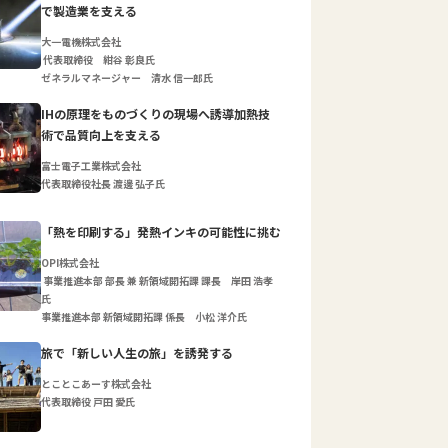
で製造業を支える
大一電機株式会社
代表取締役 紺谷 彰良氏
ゼネラルマネージャー 清水 信一郎氏
IHの原理をものづくりの現場へ誘導加熱技
術で品質向上を支える
富士電子工業株式会社
代表取締役社長 渡邊 弘子氏
「熱を印刷する」発熱インキの可能性に挑む
OPI株式会社
事業推進本部 部長 兼 新領域開拓課 課長 岸田 浩孝
氏
事業推進本部 新領域開拓課 係長 小松 洋介氏
旅で「新しい人生の旅」を誘発する
とことこあーす株式会社
代表取締役 戸田 愛氏