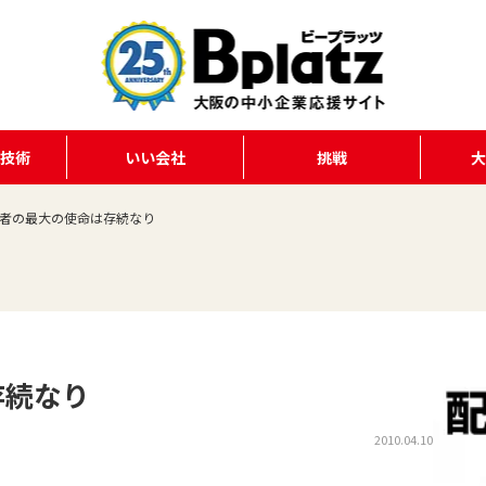
る技術
いい会社
挑戦
者の最大の使命は存続なり
存続なり
2010.04.10