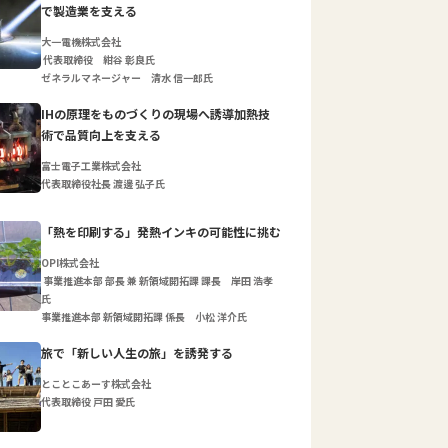
で製造業を支える
大一電機株式会社
代表取締役 紺谷 彰良氏
ゼネラルマネージャー 清水 信一郎氏
IHの原理をものづくりの現場へ誘導加熱技
術で品質向上を支える
富士電子工業株式会社
代表取締役社長 渡邊 弘子氏
「熱を印刷する」発熱インキの可能性に挑む
OPI株式会社
事業推進本部 部長 兼 新領域開拓課 課長 岸田 浩孝
氏
事業推進本部 新領域開拓課 係長 小松 洋介氏
旅で「新しい人生の旅」を誘発する
とことこあーす株式会社
代表取締役 戸田 愛氏