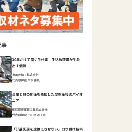
記事
30年かけて磨く手仕事 手込め鋳造が生み
出す価値
恵美寿鋳工株式会社
代表取締役 久下 歩氏
金属と熱の関係を熟知した摩擦圧接のパイオ
ニア
東洋摩擦圧接工業株式会社
代表取締役 小田垣 達夫氏
「部品調達を途絶えさせない」ロウ付け技術