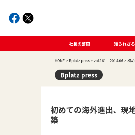
社長の奮闘
知られざ
HOME
>
Bplatz press
>
vol.161 2014.06
>
初め
Bplatz press
初めての海外進出、現
築