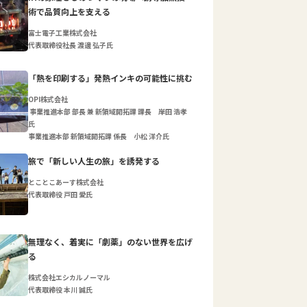
術で品質向上を支える
富士電子工業株式会社
代表取締役社長 渡邊 弘子氏
「熱を印刷する」発熱インキの可能性に挑む
OPI株式会社
事業推進本部 部長 兼 新領域開拓課 課長 岸田 浩孝
氏
事業推進本部 新領域開拓課 係長 小松 洋介氏
旅で「新しい人生の旅」を誘発する
とことこあーす株式会社
代表取締役 戸田 愛氏
無理なく、着実に「劇薬」のない世界を広げ
る
株式会社エシカルノーマル
代表取締役 本川 誠氏