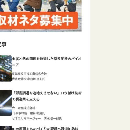
記事
金属と熱の関係を熟知した摩擦圧接のパイオ
ニア
東洋摩擦圧接工業株式会社
代表取締役 小田垣 達夫氏
「部品調達を途絶えさせない」ロウ付け技術
で製造業を支える
大一電機株式会社
代表取締役 紺谷 彰良氏
ゼネラルマネージャー 清水 信一郎氏
IHの原理をものづくりの現場へ誘導加熱技