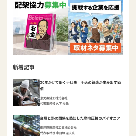
新着記事
30年かけて磨く手仕事 手込め鋳造が生み出す価
値
恵美寿鋳工株式会社
代表取締役 久下 歩氏
金属と熱の関係を熟知した摩擦圧接のパイオニア
東洋摩擦圧接工業株式会社
代表取締役 小田垣 達夫氏