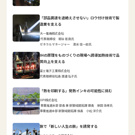
「部品調達を途絶えさせない」ロウ付け技術で製
造業を支える
大一電機株式会社
代表取締役 紺谷 彰良氏
ゼネラルマネージャー 清水 信一郎氏
IHの原理をものづくりの現場へ誘導加熱技術で品
質向上を支える
富士電子工業株式会社
代表取締役社長 渡邊 弘子氏
「熱を印刷する」発熱インキの可能性に挑む
OPI株式会社
事業推進本部 部長 兼 新領域開拓課 課長 岸田 浩孝氏
事業推進本部 新領域開拓課 係長 小松 洋介氏
旅で「新しい人生の旅」を誘発する