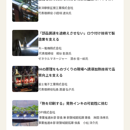
東洋摩擦圧接工業株式会社
代表取締役 小田垣 達夫氏
「部品調達を途絶えさせない」ロウ付け技術で製
造業を支える
大一電機株式会社
代表取締役 紺谷 彰良氏
ゼネラルマネージャー 清水 信一郎氏
IHの原理をものづくりの現場へ誘導加熱技術で品
質向上を支える
富士電子工業株式会社
代表取締役社長 渡邊 弘子氏
「熱を印刷する」発熱インキの可能性に挑む
OPI株式会社
事業推進本部 部長 兼 新領域開拓課 課長 岸田 浩孝氏
事業推進本部 新領域開拓課 係長 小松 洋介氏