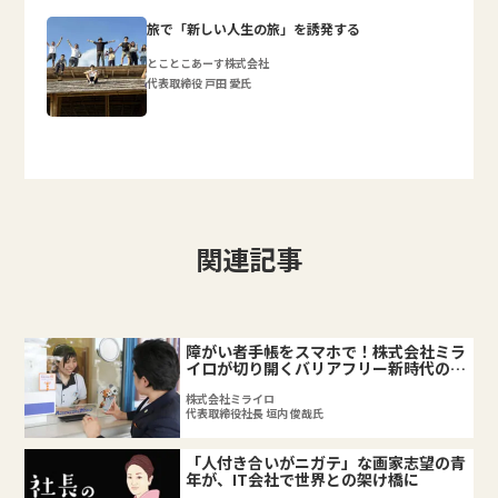
旅で「新しい人生の旅」を誘発する
とことこあーす株式会社
代表取締役 戸田 愛氏
関連記事
障がい者手帳をスマホで！株式会社ミラ
イロが切り開くバリアフリー新時代の幕
開け
株式会社ミライロ
代表取締役社長 垣内 俊哉氏
「人付き合いがニガテ」な画家志望の青
年が、IT会社で世界との架け橋に