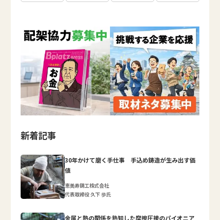
新着記事
30年かけて磨く手仕事 手込め鋳造が生み出す価
値
恵美寿鋳工株式会社
代表取締役 久下 歩氏
金属と熱の関係を熟知した摩擦圧接のパイオニア