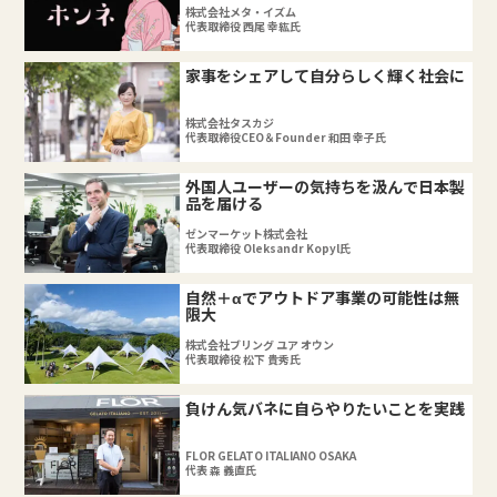
株式会社メタ・イズム
代表取締役 西尾 幸紘氏
家事をシェアして自分らしく輝く社会に
株式会社タスカジ
代表取締役CEO＆Founder 和田 幸子氏
外国人ユーザーの気持ちを汲んで日本製
品を届ける
ゼンマーケット株式会社
代表取締役 Oleksandr Kopyl氏
自然＋αでアウトドア事業の可能性は無
限大
株式会社ブリング ユア オウン
代表取締役 松下 貴秀氏
負けん気バネに自らやりたいことを実践
FLOR GELATO ITALIANO OSAKA
代表 森 義直氏