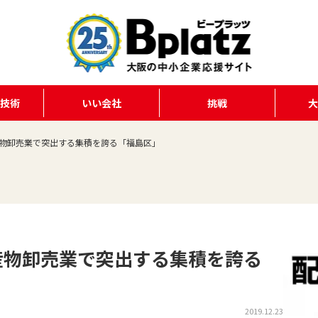
る技術
いい会社
挑戦
水産物卸売業で突出する集積を誇る「福島区」
水産物卸売業で突出する集積を誇る
2019.12.23