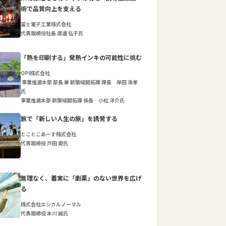
術で品質向上を支える
富士電子工業株式会社
代表取締役社長 渡邊 弘子氏
「熱を印刷する」発熱インキの可能性に挑む
OPI株式会社
事業推進本部 部長 兼 新領域開拓課 課長 岸田 浩孝
氏
事業推進本部 新領域開拓課 係長 小松 洋介氏
旅で「新しい人生の旅」を誘発する
とことこあーす株式会社
代表取締役 戸田 愛氏
無理なく、着実に「劇薬」のない世界を広げ
る
株式会社エシカルノーマル
代表取締役 本川 誠氏