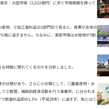
東京：大田市場（3,023億円）に次ぐ市場規模を誇って
水産物、③加工食料品の3部門別で見ると、青果が全体の
1％強に過ぎません。ちなみに、東部市場は水産物が5割
。
うな特徴に現れてくるのかを分析しました。
業の分類があり、さらに小分類として、①農畜産物・水
して③管理，補助的経済活動を行う事業所、に分かれま
で飲食料品卸の1.5％（平成28年）に過ぎず、殆どは①