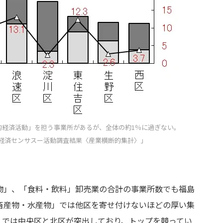
的経済活動」を担う事業所があるが、全体の約1％に過ぎない。
 経済センサスー活動調査結果〈産業横断的集計〉」
物」、「食料・飲料」卸売業の合計の事業所数でも福島
畜産物・水産物」では他区を寄せ付けないほどの厚い集
」では中央区と北区が突出しており、トップを競ってい