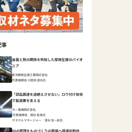
記事
金属と熱の関係を熟知した摩擦圧接のパイオ
ニア
東洋摩擦圧接工業株式会社
代表取締役 小田垣 達夫氏
「部品調達を途絶えさせない」ロウ付け技術
で製造業を支える
大一電機株式会社
代表取締役 紺谷 彰良氏
ゼネラルマネージャー 清水 信一郎氏
IHの原理をものづくりの現場へ誘導加熱技