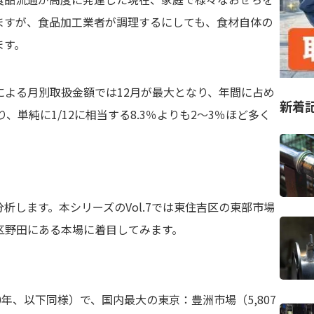
ますが、食品加工業者が調理するにしても、食材自体の
ます。
による月別取扱金額では12月が最大となり、年間に占め
新着
、単純に1/12に相当する8.3％よりも2～3％ほど多く
析します。本シリーズのVol.7では東住吉区の東部市場
区野田にある本場に着目してみます。
30年、以下同様）で、国内最大の東京：豊洲市場（5,807