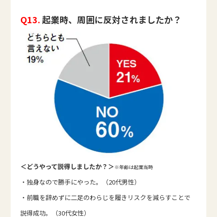
Q13.
起業時、周囲に反対されましたか？
＜どうやって説得しましたか？＞
※年齢は起業当時
・独身なので勝手にやった。（20代男性）
・前職を辞めずに二足のわらじを履きリスクを減らすことで
説得成功。（30代女性）