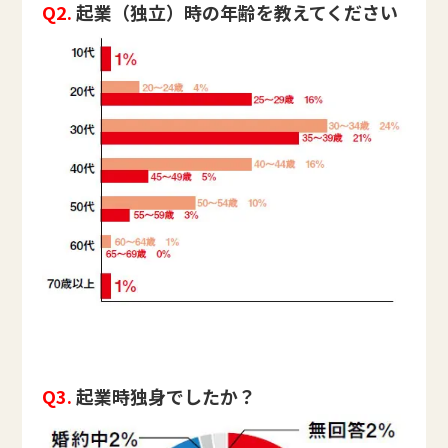
Q2.
起業（独立）時の年齢を教えてください
Q3.
起業時独身でしたか？