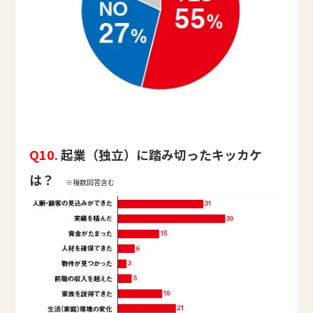
Q10.
起業（独立）に踏み切ったキッカケ
は？
※複数回答含む