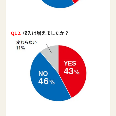
Q12.
収入は増えましたか？