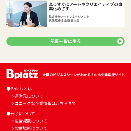
真っすぐにアートやクリエイティブの事
業化めざす
株式会社アートマネージメント
代表取締役 金崎 亮太氏
記事一覧に戻る
●Bplatzとは
運営元について
ユニークな企業情報はこちらまで
●冊子について
広告掲載について
設置場所について