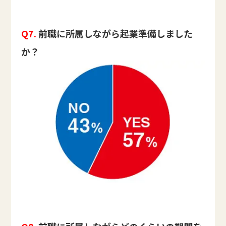
Q7.
前職に所属しながら起業準備しました
か？