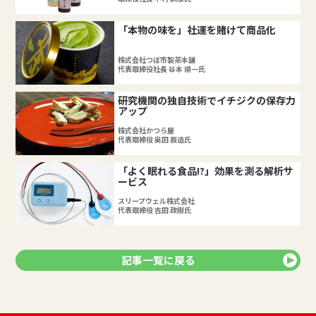
「本物の味を」社運を賭けて商品化
株式会社つぼ市製茶本舗
代表取締役社長 谷本 順一氏
研究機関の独自技術でイチジクの保存力
アップ
株式会社かつら屋
代表取締役 奥田 辰造氏
「よく眠れる食品!?」効果を測る解析サ
ービス
スリープウェル株式会社
代表取締役 吉田 政樹氏
記事一覧に戻る