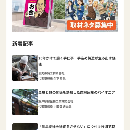
新着記事
30年かけて磨く手仕事 手込め鋳造が生み出す価
値
恵美寿鋳工株式会社
代表取締役 久下 歩氏
金属と熱の関係を熟知した摩擦圧接のパイオニア
東洋摩擦圧接工業株式会社
代表取締役 小田垣 達夫氏
「部品調達を途絶えさせない」ロウ付け技術で製