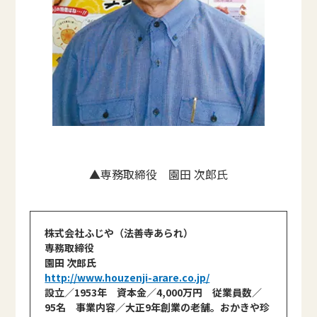
▲専務取締役 園田 次郎氏
株式会社ふじや（法善寺あられ）
専務取締役
園田 次郎氏
http://www.houzenji-arare.co.jp/
設立／1953年 資本金／4,000万円 従業員数／
95名 事業内容／大正9年創業の老舗。おかきや珍