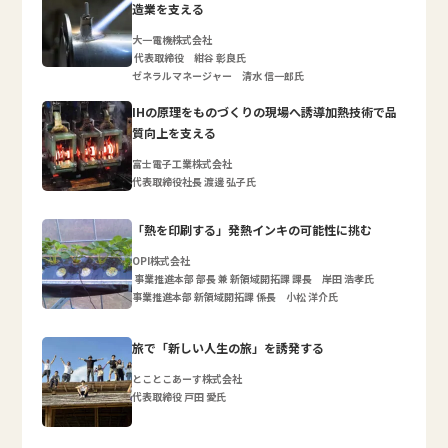
造業を支える
大一電機株式会社
代表取締役 紺谷 彰良氏
ゼネラルマネージャー 清水 信一郎氏
IHの原理をものづくりの現場へ誘導加熱技術で品
質向上を支える
富士電子工業株式会社
代表取締役社長 渡邊 弘子氏
「熱を印刷する」発熱インキの可能性に挑む
OPI株式会社
事業推進本部 部長 兼 新領域開拓課 課長 岸田 浩孝氏
事業推進本部 新領域開拓課 係長 小松 洋介氏
旅で「新しい人生の旅」を誘発する
とことこあーす株式会社
代表取締役 戸田 愛氏