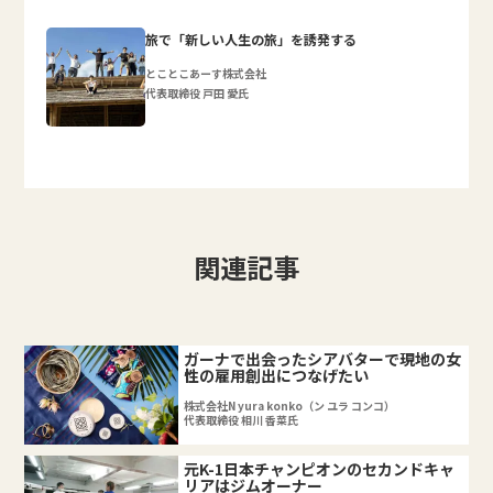
旅で「新しい人生の旅」を誘発する
とことこあーす株式会社
代表取締役 戸田 愛氏
関連記事
ガーナで出会ったシアバターで現地の女
性の雇用創出につなげたい
株式会社N yura konko（ン ユラ コンコ）
代表取締役 相川 香菜氏
元K-1日本チャンピオンのセカンドキャ
リアはジムオーナー