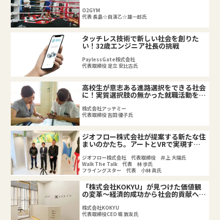
O2GYM
代表 長島☆自演乙☆雄一郎氏
タッチレス技術で新しい社会を創りた
い！32歳エンジニア社長の挑戦
PaylessGate株式会社
代表取締役 足立 安比古氏
高校生が意志ある進路選択をできる社会
に！実質選択肢の無かった就職活動を改
革
株式会社アッテミー
代表取締役 吉田 優子氏
ジオフロー株式会社が提案する新たな住
まいのかたち。アートとVRで実現する
リノベーション
ジオフロー株式会社 代表取締役 井上 大陽氏
Walk The Talk 代表 林 歩氏
フライングスター 代表 小林 眞氏
「株式会社KOKYU」が見つけた価値観
の変革～経済的成功から社会的貢献への
経営の転換とは
株式会社KOKYU
代表取締役CEO 堀 敦友氏