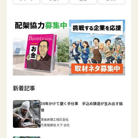
新着記事
30年かけて磨く手仕事 手込め鋳造が生み出す価
値
恵美寿鋳工株式会社
代表取締役 久下 歩氏