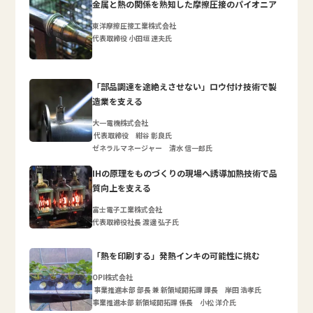
金属と熱の関係を熟知した摩擦圧接のパイオニア
東洋摩擦圧接工業株式会社
代表取締役 小田垣 達夫氏
「部品調達を途絶えさせない」ロウ付け技術で製
造業を支える
大一電機株式会社
代表取締役 紺谷 彰良氏
ゼネラルマネージャー 清水 信一郎氏
IHの原理をものづくりの現場へ誘導加熱技術で品
質向上を支える
富士電子工業株式会社
代表取締役社長 渡邊 弘子氏
「熱を印刷する」発熱インキの可能性に挑む
OPI株式会社
事業推進本部 部長 兼 新領域開拓課 課長 岸田 浩孝氏
事業推進本部 新領域開拓課 係長 小松 洋介氏