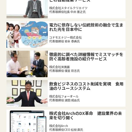
株式会社スタイルクリエイツ
代表取締役社長 中井 康之氏
電力に依存しない伝統技術の融合で生ま
れた光を日本中に
コドモエナジー株式会社
代表取締役 岩本 泰典氏
徹底的に調べた詳細情報でミスマッチを
防ぐ高齢者施設の紹介サービス
株式会社笑美面
代表取締役 榎並 将志氏
飲食ビジネスのコスト削減を実現 食用
油のリユースシステム
株式会社フォーオール
代表取締役 波田 成由氏
株式会社ArchのDX革命 建設業界の未
来を切り開く
株式会社Arch
代表取締役CEO 松枝 直氏