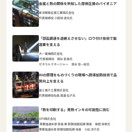
金属と熱の関係を熟知した摩擦圧接のパイオニア
東洋摩擦圧接工業株式会社
代表取締役 小田垣 達夫氏
「部品調達を途絶えさせない」ロウ付け技術で製
造業を支える
大一電機株式会社
代表取締役 紺谷 彰良氏
ゼネラルマネージャー 清水 信一郎氏
IHの原理をものづくりの現場へ誘導加熱技術で品
質向上を支える
富士電子工業株式会社
代表取締役社長 渡邊 弘子氏
「熱を印刷する」発熱インキの可能性に挑む
OPI株式会社
事業推進本部 部長 兼 新領域開拓課 課長 岸田 浩孝氏
事業推進本部 新領域開拓課 係長 小松 洋介氏