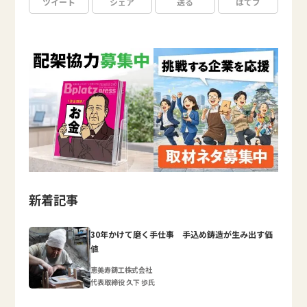
ツイート
シェア
送る
はてブ
新着記事
30年かけて磨く手仕事 手込め鋳造が生み出す価
値
恵美寿鋳工株式会社
代表取締役 久下 歩氏