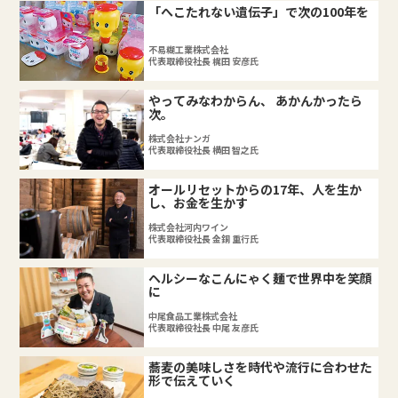
「へこたれない遺伝子」で次の100年を
不易糊工業株式会社
代表取締役社長 梶田 安彦氏
やってみなわからん、 あかんかったら
次。
株式会社ナンガ
代表取締役社長 横田 智之氏
オールリセットからの17年、人を生か
し、お金を生かす
株式会社河内ワイン
代表取締役社長 金銅 重行氏
ヘルシーなこんにゃく麺で世界中を笑顔
に
中尾食品工業株式会社
代表取締役社長 中尾 友彦氏
蕎麦の美味しさを時代や流行に合わせた
形で伝えていく