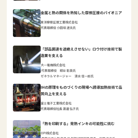
金属と熱の関係を熟知した摩擦圧接のパイオニア
東洋摩擦圧接工業株式会社
代表取締役 小田垣 達夫氏
「部品調達を途絶えさせない」ロウ付け技術で製
造業を支える
大一電機株式会社
代表取締役 紺谷 彰良氏
ゼネラルマネージャー 清水 信一郎氏
IHの原理をものづくりの現場へ誘導加熱技術で品
質向上を支える
富士電子工業株式会社
代表取締役社長 渡邊 弘子氏
「熱を印刷する」発熱インキの可能性に挑む
OPI株式会社