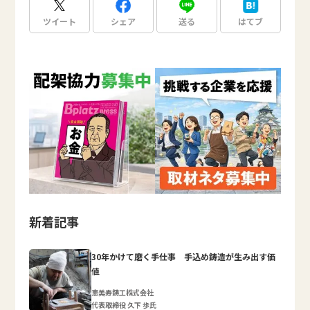
ツイート
シェア
送る
はてブ
新着記事
30年かけて磨く手仕事 手込め鋳造が生み出す価
値
恵美寿鋳工株式会社
代表取締役 久下 歩氏