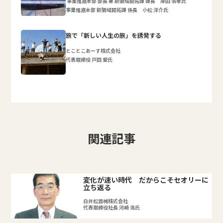
事業推進本部 部長 兼 新領域開拓課 課長 岸田 浩孝氏
事業推進本部 新領域開拓課 係長 小松 洋介氏
旅で「新しい人生の旅」を誘発する
とことこあーす株式会社
代表取締役 戸田 愛氏
関連記事
変化が速い時代 だからこそセオリーに
立ち返る
白井松器械株式会社
代表取締役社長 河崎 浩氏