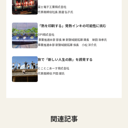
富士電子工業株式会社
代表取締役社長 渡邊 弘子氏
「熱を印刷する」発熱インキの可能性に挑む
OPI株式会社
事業推進本部 部長 兼 新領域開拓課 課長 岸田 浩孝氏
事業推進本部 新領域開拓課 係長 小松 洋介氏
旅で「新しい人生の旅」を誘発する
とことこあーす株式会社
代表取締役 戸田 愛氏
関連記事