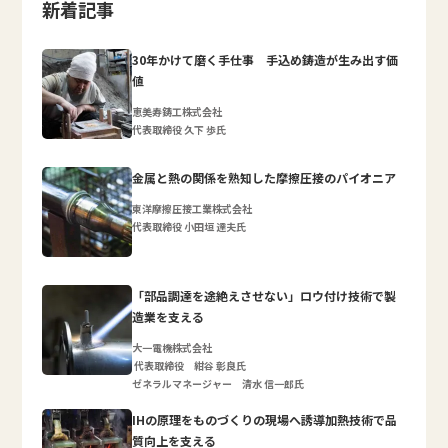
新着記事
30年かけて磨く手仕事 手込め鋳造が生み出す価
値
恵美寿鋳工株式会社
代表取締役 久下 歩氏
金属と熱の関係を熟知した摩擦圧接のパイオニア
東洋摩擦圧接工業株式会社
代表取締役 小田垣 達夫氏
「部品調達を途絶えさせない」ロウ付け技術で製
造業を支える
大一電機株式会社
代表取締役 紺谷 彰良氏
ゼネラルマネージャー 清水 信一郎氏
IHの原理をものづくりの現場へ誘導加熱技術で品
質向上を支える