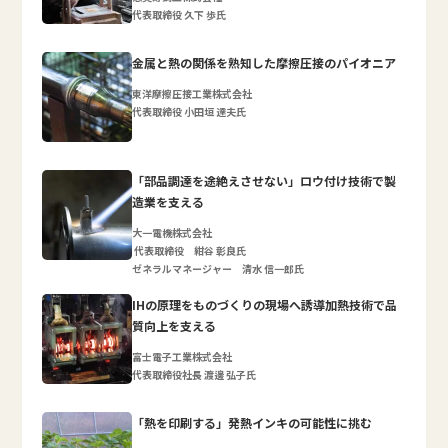
代表取締役 久下 歩氏
金属と熱の関係を熟知した摩擦圧接のパイオニア
東洋摩擦圧接工業株式会社
代表取締役 小田垣 達夫氏
「部品調達を途絶えさせない」ロウ付け技術で製
造業を支える
大一電機株式会社
代表取締役 紺谷 彰良氏
ゼネラルマネージャー 清水 信一郎氏
IHの原理をものづくりの現場へ誘導加熱技術で品
質向上を支える
富士電子工業株式会社
代表取締役社長 渡邊 弘子氏
「熱を印刷する」発熱インキの可能性に挑む