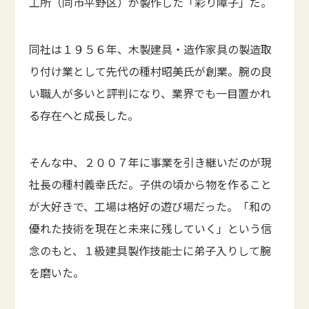
工所（同市平野区）が製作した「彩り障子」だ。
同社は１９５６年、木製建具・造作家具の製造取
り付け業として先代の種村昭美氏が創業。腕の良
い職人が多いと評判になり、業界でも一目置かれ
る存在へと成長した。
そんな中、２００７年に事業を引き継いだのが現
社長の種村義幸氏だ。子供の頃から物を作ること
が大好きで、工場は格好の遊び場だった。「和の
優れた技術を現在と未来に残していく」という信
念のもと、１級建具製作技能士に弟子入りして腕
を磨いた。