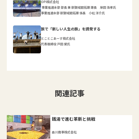
OPI株式会社
事業推進本部 部長 兼 新領域開拓課 課長 岸田 浩孝氏
事業推進本部 新領域開拓課 係長 小松 洋介氏
旅で「新しい人生の旅」を誘発する
とことこあーす株式会社
代表取締役 戸田 愛氏
関連記事
銭湯で進む革新と挑戦
森川商事株式会社