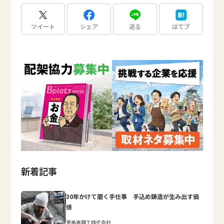
ツイート
シェア
送る
はてブ
新着記事
30年かけて磨く手仕事 手込め鋳造が生み出す価
値
恵美寿鋳工株式会社